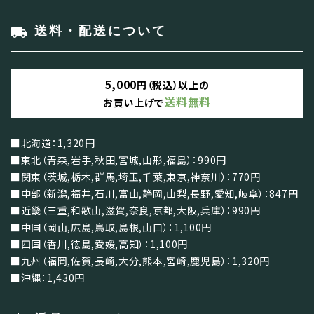
local_shipping
送料・配送について
5,000
円（税込）以上の
送料無料
お買い上げで
■北海道：1,320円
■東北（青森,岩手,秋田,宮城,山形,福島）：990円
■関東（茨城,栃木,群馬,埼玉,千葉,東京,神奈川）：770円
■中部（新潟,福井,石川,富山,静岡,山梨,長野,愛知,岐阜）：847円
■近畿（三重,和歌山,滋賀,奈良,京都,大阪,兵庫）：990円
■中国（岡山,広島,鳥取,島根,山口）：1,100円
■四国（香川,徳島,愛媛,高知）：1,100円
■九州（福岡,佐賀,長崎,大分,熊本,宮崎,鹿児島）：1,320円
■沖縄：1,430円