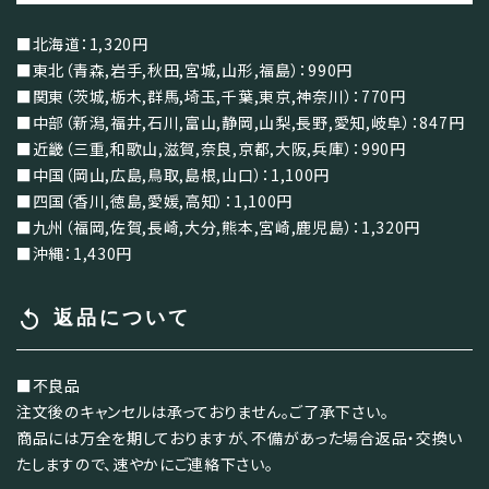
■北海道：1,320円
■東北（青森,岩手,秋田,宮城,山形,福島）：990円
■関東（茨城,栃木,群馬,埼玉,千葉,東京,神奈川）：770円
■中部（新潟,福井,石川,富山,静岡,山梨,長野,愛知,岐阜）：847円
■近畿（三重,和歌山,滋賀,奈良,京都,大阪,兵庫）：990円
■中国（岡山,広島,鳥取,島根,山口）：1,100円
■四国（香川,徳島,愛媛,高知）：1,100円
■九州（福岡,佐賀,長崎,大分,熊本,宮崎,鹿児島）：1,320円
■沖縄：1,430円
replay
返品について
■不良品
注文後のキャンセルは承っておりません。ご了承下さい。
商品には万全を期しておりますが、不備があった場合返品・交換い
たしますので、速やかにご連絡下さい。