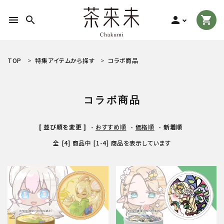
menu
search
person
shopping_cart
search
TOP
特集アイテムから探す
コラボ商品
ACCOUNT MENU
コラボ商品
ようこそ ゲスト 様
[ 並び順を変更 ]
-
おすすめ順
-
価格順
-
新着順
meeting_room
person
ログイン
新規会員登録
全 [4] 商品中 [1-4] 商品を表示しています
お茶の種類から探す
食品から探す
ティーグッズから探す