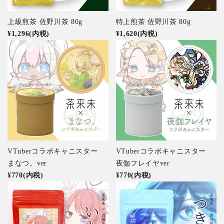
特集アイテムから探す
上級煎茶 佐野川茶 80g
特上煎茶 佐野川茶 80g
¥1,296(内税)
¥1,620(内税)
ガイドライン
VTuberコラボキャニスター
VTuberコラボキャニスター
まなつ。ver
夜伽フレイヤver
¥770(内税)
¥770(内税)