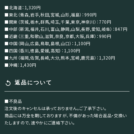
■北海道：1,320円
■東北（青森,岩手,秋田,宮城,山形,福島）：990円
■関東（茨城,栃木,群馬,埼玉,千葉,東京,神奈川）：770円
■中部（新潟,福井,石川,富山,静岡,山梨,長野,愛知,岐阜）：847円
■近畿（三重,和歌山,滋賀,奈良,京都,大阪,兵庫）：990円
■中国（岡山,広島,鳥取,島根,山口）：1,100円
■四国（香川,徳島,愛媛,高知）：1,100円
■九州（福岡,佐賀,長崎,大分,熊本,宮崎,鹿児島）：1,320円
■沖縄：1,430円
replay
返品について
■不良品
注文後のキャンセルは承っておりません。ご了承下さい。
商品には万全を期しておりますが、不備があった場合返品・交換い
たしますので、速やかにご連絡下さい。