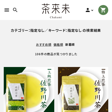
menu
search
person
shopping_cart
search
カテゴリー：指定なし／キーワード：指定なし の検索結果
おすすめ順
価格順
新着順
ACCOUNT MENU
ようこそ ゲスト 様
106件の商品が見つかりました
meeting_room
person
ログイン
新規会員登録
お茶の種類から探す
食品から探す
ティーグッズから探す