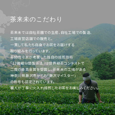
茶来未のこだわり
茶来未では自社茶園での生産、自社工場での製造、
工場直営店舗での販売と、
一貫して私たち自身でお茶をお届けする
取り組みを行っています。
茶師佐々木が考案した独自の焙煎技術
「12微細分類製茶法」は世界緑茶コンテストで
二度の最高金賞を受賞し、茶来未の工場がある
神奈川県藤沢市からも「藤沢マイスター」
の称号も認定されています。
職人が丁寧に火入れ焙煎したお茶をお楽しみください。