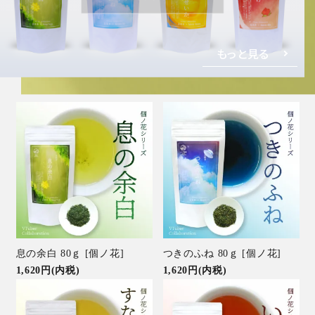
もっと見る
息の余白 80ｇ [個ノ花]
つきのふね 80ｇ [個ノ花]
1,620円(内税)
1,620円(内税)