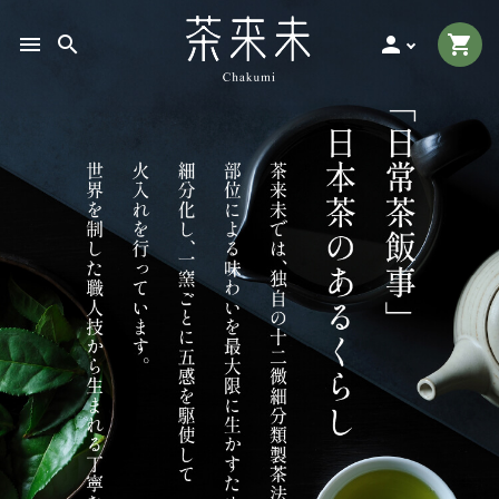
menu
search
search
person
shopping_cart
ACCOUNT MENU
ようこそ ゲスト 様
meeting_room
person
ログイン
新規会員登録
お茶の種類から探す
食品から探す
ティーグッズから探す
特集アイテムから探す
ガイドライン