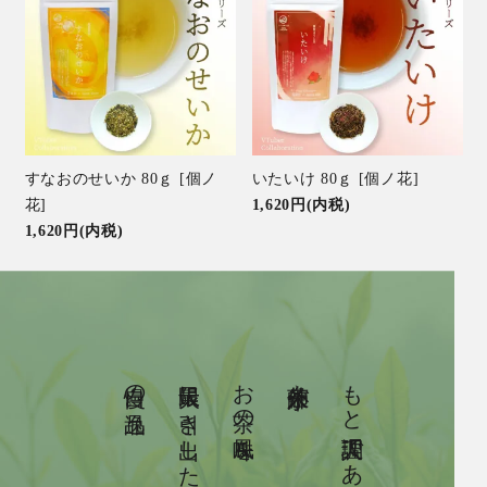
すなおのせいか 80ｇ [個ノ
いたいけ 80ｇ [個ノ花]
花]
1,620円(内税)
1,620円(内税)
自慢の逸品。
最大限に引き出した
お茶の風味を
茶師佐々木が
もと調理人である