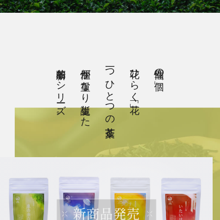
革新的なシリーズ。
個性が重なり誕生した
一つひとつの茶葉と
花ひらく「花」
個性の「個」