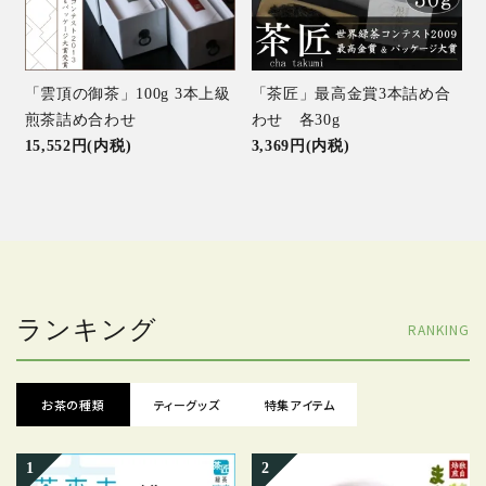
「雲頂の御茶」100g 3本上級
「茶匠」最高金賞3本詰め合
煎茶詰め合わせ
わせ 各30g
15,552円(内税)
3,369円(内税)
ランキング
RANKING
お茶の種類
ティーグッズ
特集アイテム