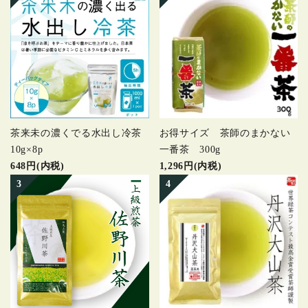
茶来未の濃くでる水出し冷茶
お得サイズ 茶師のまかない
10g×8p
一番茶 300g
648円(内税)
1,296円(内税)