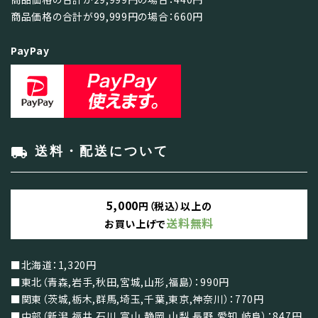
商品価格の合計が99,999円の場合：660円
PayPay
local_shipping
送料・配送について
5,000
円（税込）以上の
送料無料
お買い上げで
■北海道：1,320円
■東北（青森,岩手,秋田,宮城,山形,福島）：990円
■関東（茨城,栃木,群馬,埼玉,千葉,東京,神奈川）：770円
■中部（新潟,福井,石川,富山,静岡,山梨,長野,愛知,岐阜）：847円