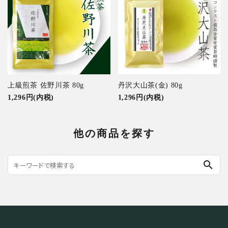
上級煎茶 佐野川茶 80g
丹沢大山茶(金) 80g
1,296円(内税)
1,296円(内税)
他の商品を探す
search