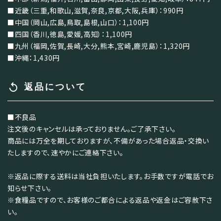
■近畿（三重,和歌山,滋賀,奈良,京都,大阪,兵庫）：990円
■中国（岡山,広島,鳥取,島根,山口）：1,100円
■四国（香川,徳島,愛媛,高知）：1,100円
■九州（福岡,佐賀,長崎,大分,熊本,宮崎,鹿児島）：1,320円
■沖縄：1,430円
replay
返品について
■不良品
注文後のキャンセルは承っておりません。ご了承下さい。
商品には万全を期しておりますが、不備があった場合返品・交換い
たしますので、速やかにご連絡下さい。
※返品に際する送料は当社負担いたします。お手数ですが電話でお
知らせ下さい。
※食糧品ですので、お客様のご都合による返品や返金はご容赦下さ
い。