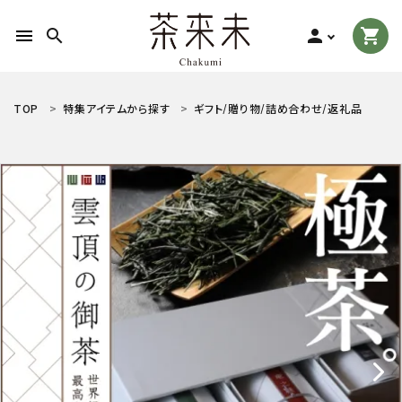
menu
search
person
shopping_cart
search
TOP
特集アイテムから探す
ギフト/贈り物/詰め合わせ/返礼品
ACCOUNT MENU
ようこそ ゲスト 様
meeting_room
person
ログイン
新規会員登録
お茶の種類から探す
食品から探す
ティーグッズから探す