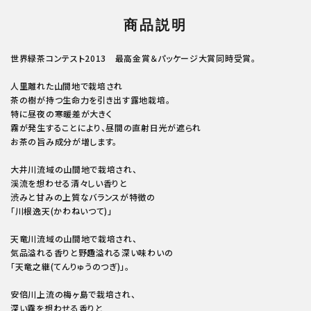
商品説明
世界緑茶コンテスト2013 最高金賞＆パッケージ大賞同時受賞。
人里離れた山間地で栽培され
茶の樹が持つ生命力を引き出す露地栽培。
特に昼夜の寒暖差が大きく
霧が発生することにより、昼間の直射日光が遮られ
お茶の旨み成分が増します。
大井川流域の山間地で栽培され、
渓流を想わせる清々しい香りと
渋みと甘みの上質なバランスが特徴の
「川根逸天(かわねいつて)」
天竜川流域の山間地で栽培され、
気品溢れる香りと野趣溢れる深い味わいの
「天竜之継(てんりゅうのつぎ)」。
安倍川上流の梅ヶ島で栽培され、
深い霧を想わせる香りと