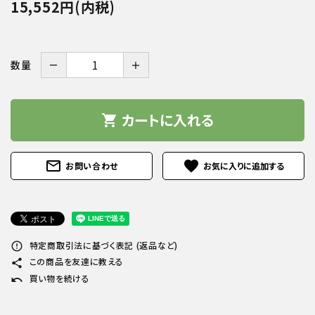
15,552円(内税)
－
＋
数量
カートに入れる
shopping_cart
mail_outline
favorite
お問い合わせ
特定商取引法に基づく表記 (返品など)
error_outline
この商品を友達に教える
share
買い物を続ける
undo