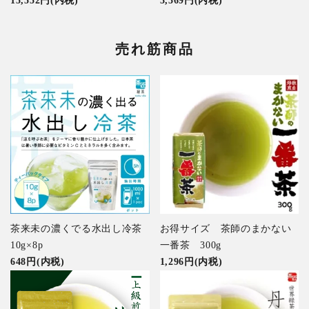
15,552円(内税)
3,369円(内税)
売れ筋商品
茶来未の濃くでる水出し冷茶
お得サイズ 茶師のまかない
10g×8p
一番茶 300g
648円(内税)
1,296円(内税)