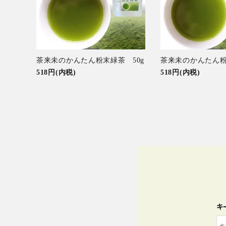
特集アイテムから探す
ガイドライン
ギフト/贈り
茶来未のかんたん粉末緑茶 50g
茶来未のかんたん
せ/返礼品
518円(内税)
518円(内税)
キ