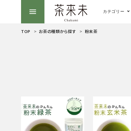
menu
カテゴリー
TOP
お茶の種類から探す
粉末茶
search
煎茶
ACCOUNT MENU
ようこそ ゲスト 様
抹茶
meeting_room
person
ログイン
新規会員登録
お茶の種類から探す
茶そば
食品から探す
ティーグッズから探す
湯のみ