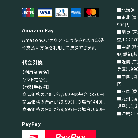
検索する
■北海道：1
■東北（青
990円
Amazon Pay
■関東（茨
奈川）：77
Amazonのアカウントに登録された配送先
■中部（新
や支払い方法を利用して決済できます。
野,愛知,岐
代金引換
■近畿（三
兵庫）：99
【利用業者名】
■中国（岡山
ヤマト宅急便
円
【代引手数料】
■四国（香川
商品価格の合計が9,999円の場合 ：330円
■九州（福
商品価格の合計が29,999円の場合：440円
児島）：1,
商品価格の合計が99,999円の場合：660円
■沖縄：1,
PayPay