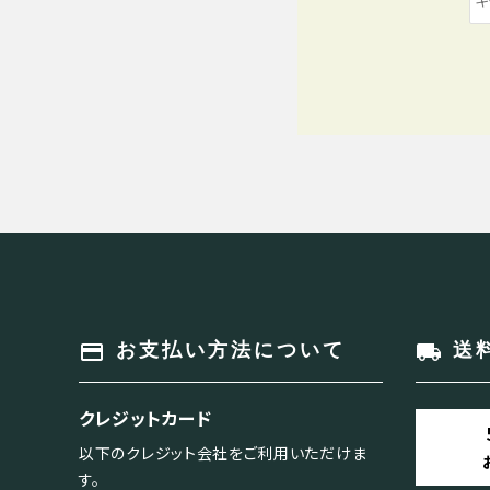
キーワード
payment
local_shipping
お支払い方法について
送
カテゴリー
クレジットカード
以下のクレジット会社をご利用いただけま
す。