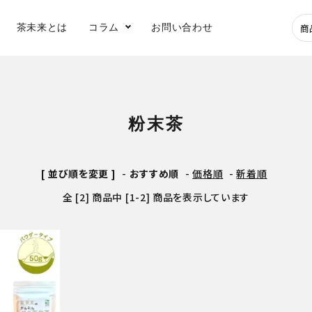
茶未来とは
コラム
お問い合わせ
深蒸し煎茶
玉露
粉末茶
健康茶
水出し茶
[ 並び順を変更 ]
-
おすすめ順
-
価格順
-
新着順
全 [2] 商品中 [1-2] 商品を表示しています
アイス
急須
フィルターインボ