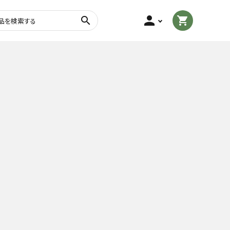
person
search
shopping_cart
茎茶・棒茶
玄米茶
粉末茶
フレーバーティー
トル・
茶さじ・茶缶・ふきん