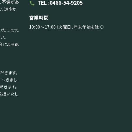
TEL : 0466-54-9205
、不備があ
call
で、速やか
営業時間
10:00～17:00（火曜日、年末年始を除く）
たします。
い。
合による返
だきます。
につきまし
だきます。
負担いたし