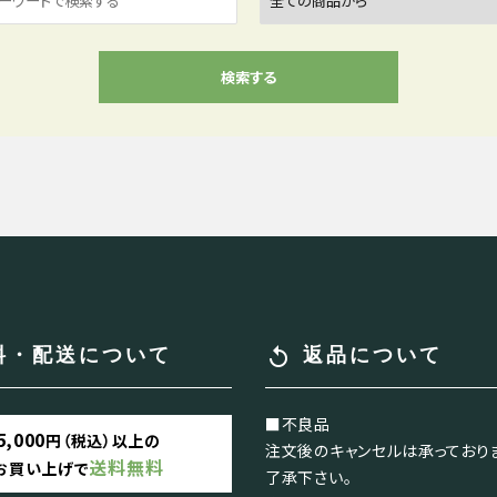
検索する
close
replay
料・配送について
返品について
■不良品
5,000
円（税込）以上の
注文後のキャンセルは承っており
送料無料
お買い上げで
了承下さい。