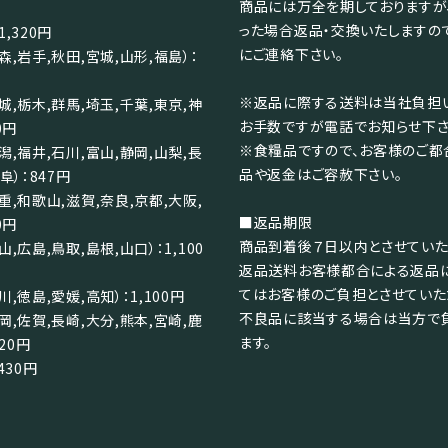
商品には万全を期しておりますが
った場合返品・交換いたしますの
,320円
にご連絡下さい。
森,岩手,秋田,宮城,山形,福島）：
※返品に際する送料は当社負担い
城,栃木,群馬,埼玉,千葉,東京,神
お手数ですが電話でお知らせ下さ
0円
※食糧品ですので、お客様のご都
潟,福井,石川,富山,静岡,山梨,長
品や返金はご容赦下さい。
阜）：847円
重,和歌山,滋賀,奈良,京都,大阪,
■返品期限
0円
商品到着後７日以内とさせていた
,広島,鳥取,島根,山口）：1,100
返品送料お客様都合による返品
てはお客様のご負担とさせていた
,徳島,愛媛,高知）：1,100円
不良品に該当する場合は当方で
岡,佐賀,長崎,大分,熊本,宮崎,鹿
ます。
320円
430円