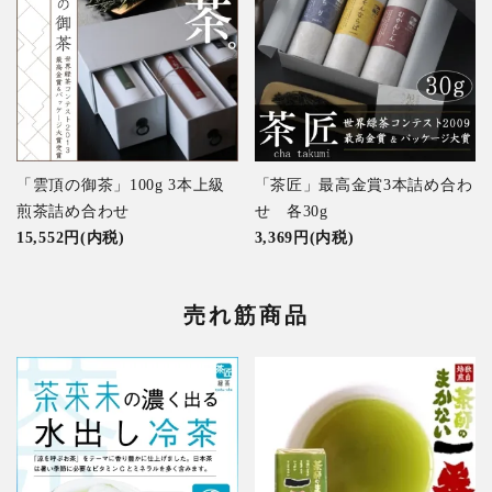
「雲頂の御茶」100g 3本上級
「茶匠」最高金賞3本詰め合わ
煎茶詰め合わせ
せ 各30g
15,552円(内税)
3,369円(内税)
売れ筋商品