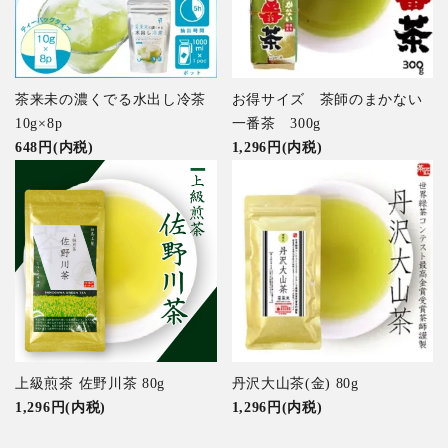
茶来未の濃くでる水出し冷茶
お得サイズ 茶師のまかない
10g×8p
一番茶 300g
648円(内税)
1,296円(内税)
上級煎茶 佐野川茶 80g
丹沢大山茶(金) 80g
1,296円(内税)
1,296円(内税)