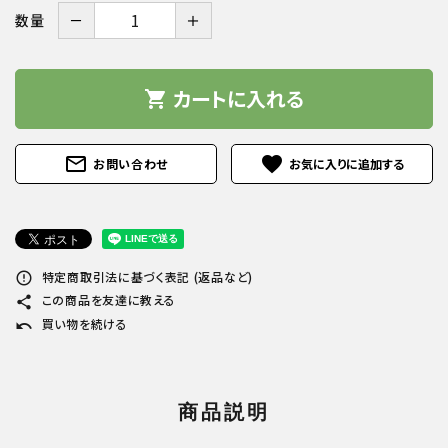
－
＋
数量
カートに入れる
shopping_cart
mail_outline
favorite
お問い合わせ
特定商取引法に基づく表記 (返品など)
error_outline
この商品を友達に教える
share
買い物を続ける
undo
商品説明