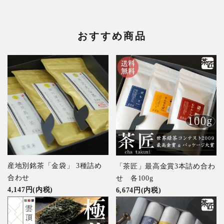
おすすめ商品
産地別銘茶「金袋」 3種詰め
「茶匠」最高金賞3本詰め合わ
合わせ
せ 各100g
4,147円(内税)
6,674円(内税)