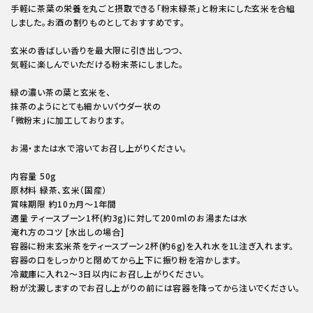
手軽に茶葉の栄養を丸ごと摂取できる「粉末緑茶」と粉末にした玄米を合組
しました。お酒の割りものとしておすすめです。
玄米の香ばしい香りを最大限に引き出しつつ、
気軽に楽しんでいただける粉末茶にしました。
緑の濃い茶の葉と玄米を、
抹茶のようにとても細かいパウダー状の
「微粉末」に加工しております。
お湯・または水で溶いてお召し上がりください。
内容量 50g
原材料 緑茶、玄米（国産）
賞味期限 約10ヵ月～1年間
適量 ティースプーン1杯(約3g)に対して200mlのお湯または水
淹れ方のコツ [水出しの場合]
容器に粉末玄米茶をティースプーン2杯(約6g)を入れ水を1L注ぎ入れます。
容器の口をしっかりと閉めてから上下に振り粉を溶かします。
冷蔵庫に入れ2～3日以内にお召し上がりください。
粉が沈澱しますのでお召し上がりの前には容器を降ってから注いでください。