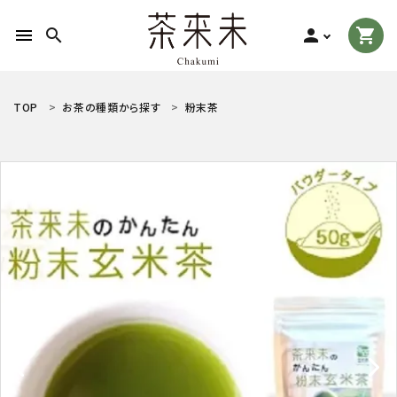
menu
search
person
shopping_cart
search
TOP
お茶の種類から探す
粉末茶
ACCOUNT MENU
ようこそ ゲスト 様
meeting_room
person
ログイン
新規会員登録
お茶の種類から探す
食品から探す
ティーグッズから探す