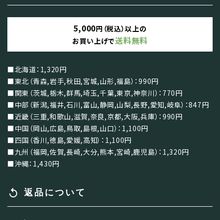
5,000
円（税込）以上の
送料無料
お買い上げで
■北海道：1,320円
■東北（青森,岩手,秋田,宮城,山形,福島）：990円
■関東（茨城,栃木,群馬,埼玉,千葉,東京,神奈川）：770円
■中部（新潟,福井,石川,富山,静岡,山梨,長野,愛知,岐阜）：847円
■近畿（三重,和歌山,滋賀,奈良,京都,大阪,兵庫）：990円
■中国（岡山,広島,鳥取,島根,山口）：1,100円
■四国（香川,徳島,愛媛,高知）：1,100円
■九州（福岡,佐賀,長崎,大分,熊本,宮崎,鹿児島）：1,320円
■沖縄：1,430円
replay
返品について