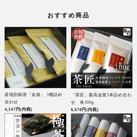
おすすめ商品
産地別銘茶「金袋」 3種詰め
「茶匠」最高金賞3本詰め合わ
合わせ
せ 各100g
4,147円(内税)
6,674円(内税)