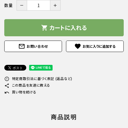
－
＋
数量
カートに入れる
shopping_cart
mail_outline
favorite
お問い合わせ
特定商取引法に基づく表記 (返品など)
error_outline
この商品を友達に教える
share
買い物を続ける
undo
商品説明