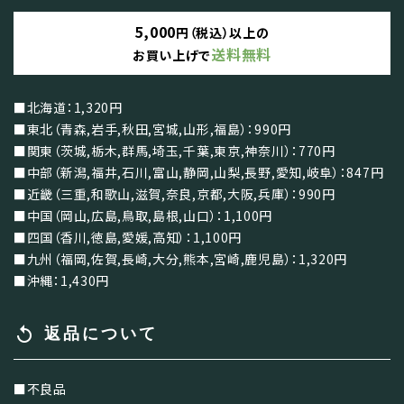
5,000
円（税込）以上の
送料無料
お買い上げで
■北海道：1,320円
■東北（青森,岩手,秋田,宮城,山形,福島）：990円
■関東（茨城,栃木,群馬,埼玉,千葉,東京,神奈川）：770円
■中部（新潟,福井,石川,富山,静岡,山梨,長野,愛知,岐阜）：847円
■近畿（三重,和歌山,滋賀,奈良,京都,大阪,兵庫）：990円
■中国（岡山,広島,鳥取,島根,山口）：1,100円
■四国（香川,徳島,愛媛,高知）：1,100円
■九州（福岡,佐賀,長崎,大分,熊本,宮崎,鹿児島）：1,320円
■沖縄：1,430円
replay
返品について
■不良品