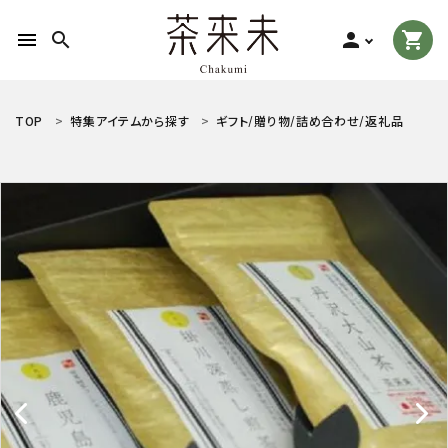
menu
search
person
shopping_cart
search
TOP
特集アイテムから探す
ギフト/贈り物/詰め合わせ/返礼品
ACCOUNT MENU
ようこそ ゲスト 様
meeting_room
person
ログイン
新規会員登録
お茶の種類から探す
食品から探す
ティーグッズから探す