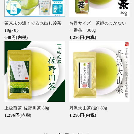
茶来未の濃くでる水出し冷茶
お得サイズ 茶師のまかない
10g×8p
一番茶 300g
648円(内税)
1,296円(内税)
上級煎茶 佐野川茶 80g
丹沢大山茶(金) 80g
1,296円(内税)
1,296円(内税)