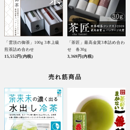
「雲頂の御茶」100g 3本上級
「茶匠」最高金賞3本詰め合わ
煎茶詰め合わせ
せ 各30g
15,552円(内税)
3,369円(内税)
売れ筋商品