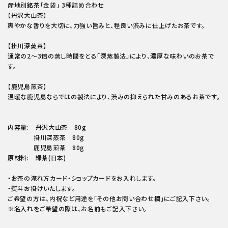
産地別銘茶「金袋」 3種詰め合わせ
【丹沢大山茶】
爽やかな香りを大切に、力強い旨みと、程良い渋みに仕上げたお茶です。
【掛川深蒸茶】
通常の2～3倍の蒸し時間をとる「深蒸製法」により、濃厚な味わいのお茶で
す。
【鹿児島煎茶】
温暖な鹿児島ならではの製法により、渋みの抑えられた甘みのあるお茶です。
内容量: 丹沢大山茶 80g
掛川深蒸茶 80g
鹿児島煎茶 80g
原材料: 緑茶(日本)
・お茶の淹れ方カード・ショップカードをお入れします。
・熨斗お掛けいたします。
ご希望の方は、内祝など用途を「その他お問い合わせ欄」にご記入下さい。
※名入れをご希望の際は、お名前もご記入下さい。