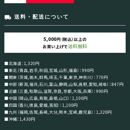
local_shipping
送料・配送について
5,000
円（税込）以上の
送料無料
お買い上げで
■北海道：1,320円
■東北（青森,岩手,秋田,宮城,山形,福島）：990円
■関東（茨城,栃木,群馬,埼玉,千葉,東京,神奈川）：770円
■中部（新潟,福井,石川,富山,静岡,山梨,長野,愛知,岐阜）：847円
■近畿（三重,和歌山,滋賀,奈良,京都,大阪,兵庫）：990円
■中国（岡山,広島,鳥取,島根,山口）：1,100円
■四国（香川,徳島,愛媛,高知）：1,100円
■九州（福岡,佐賀,長崎,大分,熊本,宮崎,鹿児島）：1,320円
■沖縄：1,430円