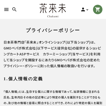
menu
search
person
shopping_cart
search
プライバシーポリシー
日本茶専門店「茶来未」オンラインショップ(以下当ショップ)は、
ACCOUNT MENU
GMOペパボ株式会社
(以下サービス提供会社)の提供するショッピ
ようこそ ゲスト 様
ングカートASPサービス
カラーミーショップ
(当サービス)を利用
して当ショップを開設するにあたりGMOペパボ株式会社の定めた
meeting_room
person
ログイン
新規会員登録
プライバシー・ポリシー
に則った個人情報の取扱いを行います。
お茶の種類から探す
1.個人情報の定義
食品から探す
「個人情報」とは、生存する個人に関する情報であって、当該情報に含まれる
氏名、生年月日その他の記述等により特定の個人を識別することができるも
ティーグッズから探す
の、及び他の情報と容易に照合することができ、それにより特定の個人を識別