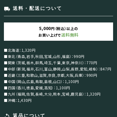
local_shipping
送料・配送について
5,000
円（税込）以上の
送料無料
お買い上げで
■北海道：1,320円
■東北（青森,岩手,秋田,宮城,山形,福島）：990円
■関東（茨城,栃木,群馬,埼玉,千葉,東京,神奈川）：770円
■中部（新潟,福井,石川,富山,静岡,山梨,長野,愛知,岐阜）：847円
■近畿（三重,和歌山,滋賀,奈良,京都,大阪,兵庫）：990円
■中国（岡山,広島,鳥取,島根,山口）：1,100円
■四国（香川,徳島,愛媛,高知）：1,100円
■九州（福岡,佐賀,長崎,大分,熊本,宮崎,鹿児島）：1,320円
■沖縄：1,430円
replay
返品について