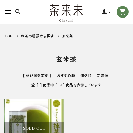
menu
search
person
shopping_cart
search
TOP
お茶の種類から探す
玄米茶
ACCOUNT MENU
玄米茶
ようこそ ゲスト 様
[ 並び順を変更 ]
-
おすすめ順
-
価格順
-
新着順
meeting_room
person
ログイン
新規会員登録
全 [1] 商品中 [1-1] 商品を表示しています
お茶の種類から探す
食品から探す
ティーグッズから探す
SOLD OUT