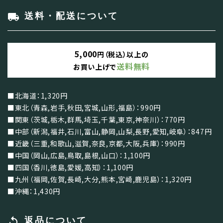
local_shipping
送料・配送について
5,000
円（税込）以上の
送料無料
お買い上げで
■北海道：1,320円
■東北（青森,岩手,秋田,宮城,山形,福島）：990円
■関東（茨城,栃木,群馬,埼玉,千葉,東京,神奈川）：770円
■中部（新潟,福井,石川,富山,静岡,山梨,長野,愛知,岐阜）：847円
■近畿（三重,和歌山,滋賀,奈良,京都,大阪,兵庫）：990円
■中国（岡山,広島,鳥取,島根,山口）：1,100円
■四国（香川,徳島,愛媛,高知）：1,100円
■九州（福岡,佐賀,長崎,大分,熊本,宮崎,鹿児島）：1,320円
■沖縄：1,430円
replay
返品について