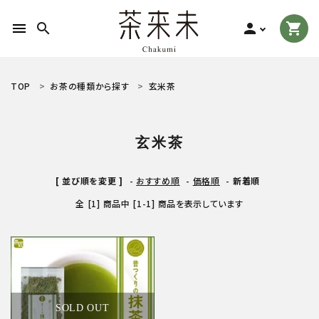
menu
search
person
shopping_cart
search
TOP
お茶の種類から探す
玄米茶
ACCOUNT MENU
玄米茶
ようこそ ゲスト 様
[ 並び順を変更 ]
-
おすすめ順
-
価格順
-
新着順
meeting_room
person
ログイン
新規会員登録
全 [1] 商品中 [1-1] 商品を表示しています
お茶の種類から探す
食品から探す
ティーグッズから探す
SOLD OUT