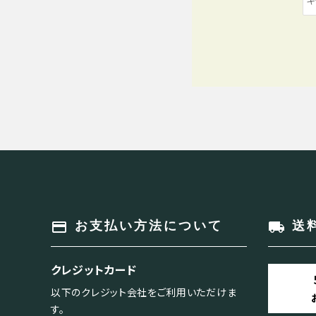
キーワード
payment
local_shipping
お支払い方法について
送
カテゴリー
クレジットカード
以下のクレジット会社をご利用いただけま
す。