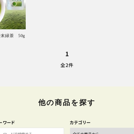
カークボトル
物/詰め合わ
末緑茶 50g
1
全2件
他の商品を探す
ーワード
カテゴリー