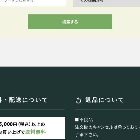
検索する
close
replay
料・配送について
返品について
■不良品
5,000
円（税込）以上の
注文後のキャンセルは承っており
送料無料
お買い上げで
了承下さい。