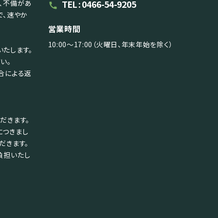
TEL : 0466-54-9205
、不備があ
call
で、速やか
営業時間
10:00～17:00（火曜日、年末年始を除く）
たします。
い。
合による返
だきます。
につきまし
だきます。
負担いたし