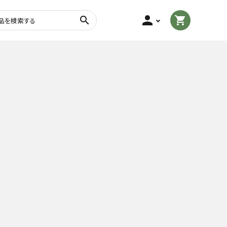
person
search
shopping_cart
茎茶・棒茶
玄米茶
粉末茶
フレーバーティー
トル・
茶さじ・茶缶・ふきん