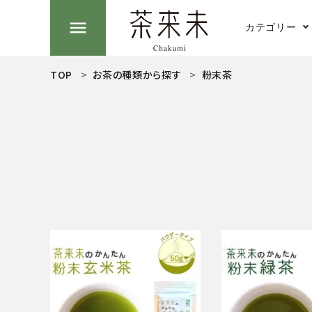
menu
カテゴリー
TOP
お茶の種類から探す
粉末茶
search
煎茶
ACCOUNT MENU
ようこそ ゲスト 様
抹茶
meeting_room
person
ログイン
新規会員登録
お茶の種類から探す
茶そば
食品から探す
ティーグッズから探す
湯のみ