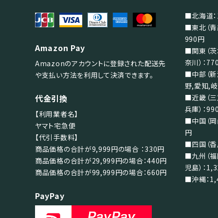
検索する
■北海道：1
■東北（青
990円
Amazon Pay
■関東（茨
奈川）：77
Amazonのアカウントに登録された配送先
■中部（新
や支払い方法を利用して決済できます。
野,愛知,岐
代金引換
■近畿（三
兵庫）：99
【利用業者名】
■中国（岡山
ヤマト宅急便
円
【代引手数料】
■四国（香川
商品価格の合計が9,999円の場合 ：330円
■九州（福
商品価格の合計が29,999円の場合：440円
児島）：1,
商品価格の合計が99,999円の場合：660円
■沖縄：1,
PayPay