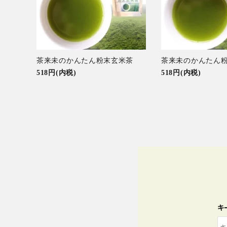
特集アイテムから探す
ガイドライン
ギフト/贈り
茶来未のかんたん粉末玄米茶
茶来未のかんたん粉
せ/返礼品
518円(内税)
518円(内税)
キ