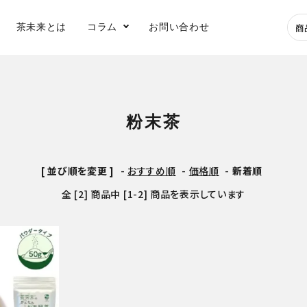
茶未来とは
コラム
お問い合わせ
深蒸し煎茶
玉露
粉末茶
健康茶
水出し茶
[ 並び順を変更 ]
-
おすすめ順
-
価格順
-
新着順
全 [2] 商品中 [1-2] 商品を表示しています
アイス
急須
フィルターインボ