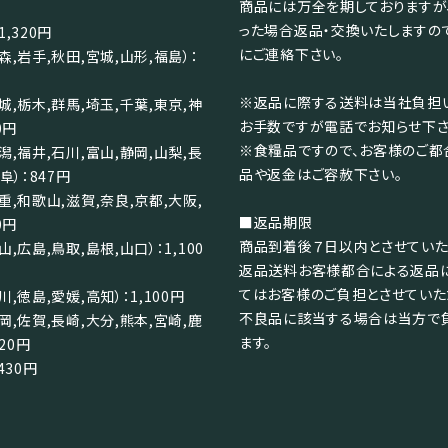
商品には万全を期しておりますが
った場合返品・交換いたしますの
,320円
にご連絡下さい。
森,岩手,秋田,宮城,山形,福島）：
※返品に際する送料は当社負担い
城,栃木,群馬,埼玉,千葉,東京,神
お手数ですが電話でお知らせ下さ
0円
※食糧品ですので、お客様のご都
潟,福井,石川,富山,静岡,山梨,長
品や返金はご容赦下さい。
阜）：847円
重,和歌山,滋賀,奈良,京都,大阪,
■返品期限
0円
商品到着後７日以内とさせていた
,広島,鳥取,島根,山口）：1,100
返品送料お客様都合による返品
てはお客様のご負担とさせていた
,徳島,愛媛,高知）：1,100円
不良品に該当する場合は当方で
岡,佐賀,長崎,大分,熊本,宮崎,鹿
ます。
320円
430円