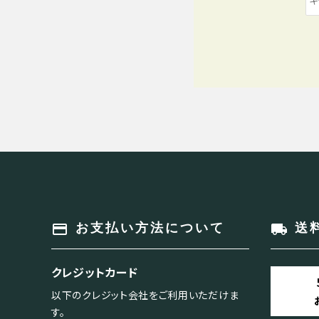
キーワード
payment
local_shipping
お支払い方法について
送
カテゴリー
クレジットカード
以下のクレジット会社をご利用いただけま
す。