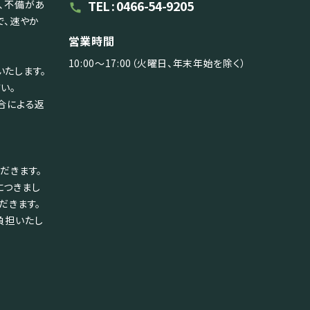
TEL : 0466-54-9205
、不備があ
call
で、速やか
営業時間
10:00～17:00（火曜日、年末年始を除く）
たします。
い。
合による返
だきます。
につきまし
だきます。
負担いたし