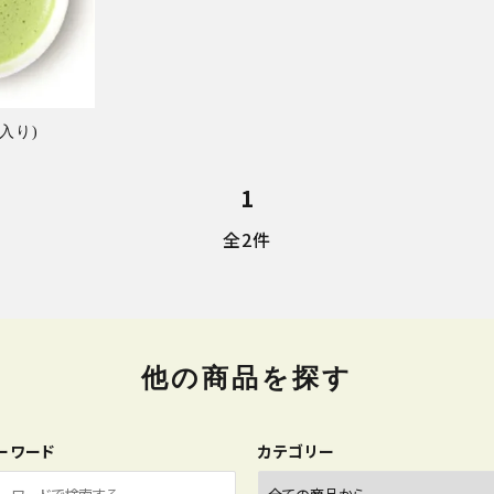
カークボトル
物/詰め合わ
缶入り)
1
全2件
他の商品を探す
ーワード
カテゴリー