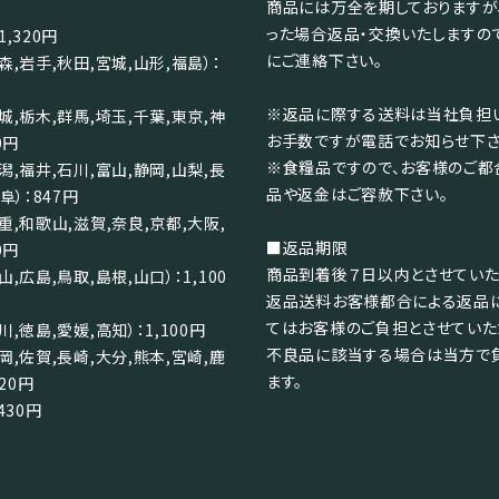
商品には万全を期しておりますが
った場合返品・交換いたしますの
,320円
にご連絡下さい。
森,岩手,秋田,宮城,山形,福島）：
※返品に際する送料は当社負担い
城,栃木,群馬,埼玉,千葉,東京,神
お手数ですが電話でお知らせ下さ
0円
※食糧品ですので、お客様のご都
潟,福井,石川,富山,静岡,山梨,長
品や返金はご容赦下さい。
阜）：847円
重,和歌山,滋賀,奈良,京都,大阪,
■返品期限
0円
商品到着後７日以内とさせていた
,広島,鳥取,島根,山口）：1,100
返品送料お客様都合による返品
てはお客様のご負担とさせていた
,徳島,愛媛,高知）：1,100円
不良品に該当する場合は当方で
岡,佐賀,長崎,大分,熊本,宮崎,鹿
ます。
320円
430円