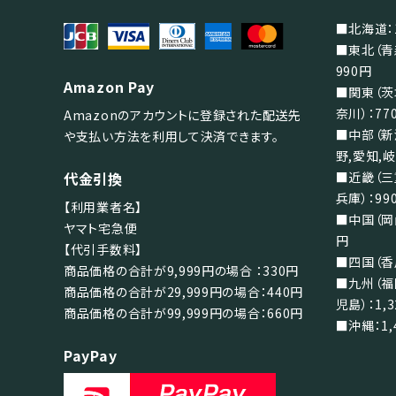
検索する
■北海道：1
■東北（青
990円
Amazon Pay
■関東（茨
奈川）：77
Amazonのアカウントに登録された配送先
■中部（新
や支払い方法を利用して決済できます。
野,愛知,岐
代金引換
■近畿（三
兵庫）：99
【利用業者名】
■中国（岡山
ヤマト宅急便
円
【代引手数料】
■四国（香川
商品価格の合計が9,999円の場合 ：330円
■九州（福
商品価格の合計が29,999円の場合：440円
児島）：1,
商品価格の合計が99,999円の場合：660円
■沖縄：1,
PayPay