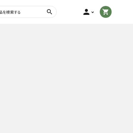
person
search
shopping_cart
茎茶・棒茶
玄米茶
粉末茶
フレーバーティー
トル・
茶さじ・茶缶・ふきん