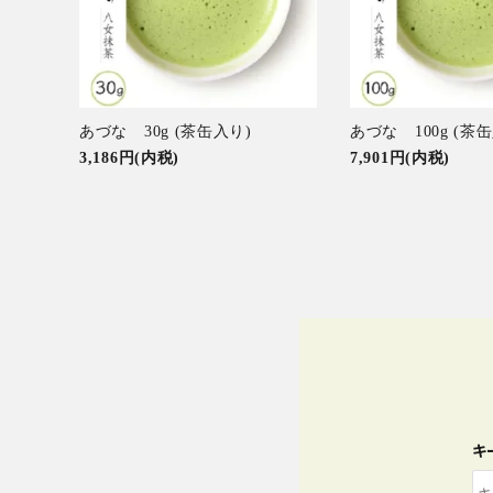
特集アイテムから探す
ガイドライン
ギフト/贈り
あづな 30g (茶缶入り)
あづな 100g (茶
せ/返礼品
3,186円(内税)
7,901円(内税)
キ