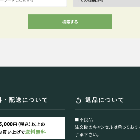
検索する
close
replay
料・配送について
返品について
■不良品
5,000
円（税込）以上の
注文後のキャンセルは承っており
送料無料
お買い上げで
了承下さい。