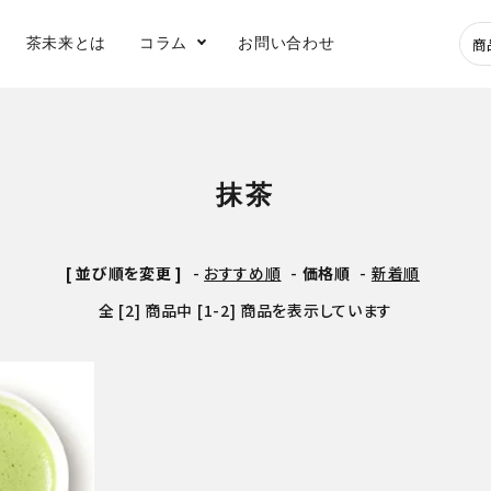
茶未来とは
コラム
お問い合わせ
深蒸し煎茶
玉露
抹茶
健康茶
水出し茶
[ 並び順を変更 ]
-
おすすめ順
-
価格順
-
新着順
全 [2] 商品中 [1-2] 商品を表示しています
アイス
急須
フィルターインボ