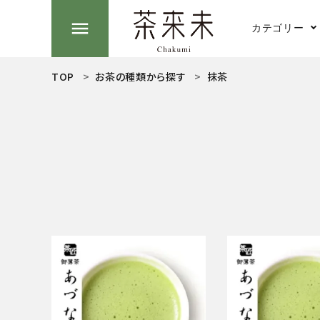
menu
カテゴリー
TOP
お茶の種類から探す
抹茶
search
煎茶
ACCOUNT MENU
ようこそ ゲスト 様
抹茶
meeting_room
person
ログイン
新規会員登録
お茶の種類から探す
茶そば
食品から探す
ティーグッズから探す
湯のみ