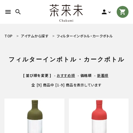
menu
search
person
shopping_cart
search
TOP
アイテムから探す
フィルターインボトル・カークボトル
ACCOUNT MENU
フィルターインボトル・カークボトル
ようこそ ゲスト 様
[ 並び順を変更 ]
-
おすすめ順
-
価格順
-
新着順
meeting_room
person
ログイン
新規会員登録
全 [9] 商品中 [1-9] 商品を表示しています
お茶の種類から探す
食品から探す
ティーグッズから探す