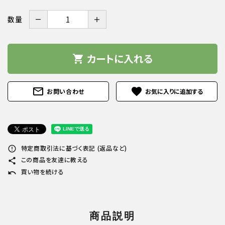
－
＋
数量
カートに入れる
shopping_cart
mail_outline
favorite
お問い合わせ
特定商取引法に基づく表記 (返品など)
error_outline
この商品を友達に教える
share
買い物を続ける
undo
商品説明