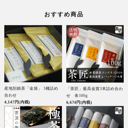
おすすめ商品
産地別銘茶「金袋」 3種詰め
「茶匠」最高金賞3本詰め合わ
合わせ
せ 各100g
4,147円(内税)
6,674円(内税)