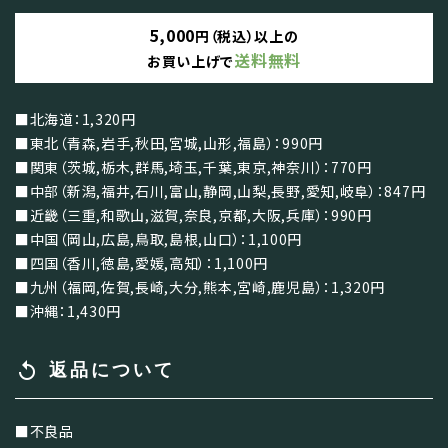
5,000
円（税込）以上の
送料無料
お買い上げで
■北海道：1,320円
■東北（青森,岩手,秋田,宮城,山形,福島）：990円
■関東（茨城,栃木,群馬,埼玉,千葉,東京,神奈川）：770円
■中部（新潟,福井,石川,富山,静岡,山梨,長野,愛知,岐阜）：847円
■近畿（三重,和歌山,滋賀,奈良,京都,大阪,兵庫）：990円
■中国（岡山,広島,鳥取,島根,山口）：1,100円
■四国（香川,徳島,愛媛,高知）：1,100円
■九州（福岡,佐賀,長崎,大分,熊本,宮崎,鹿児島）：1,320円
■沖縄：1,430円
replay
返品について
■不良品