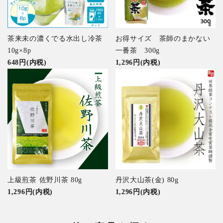
茶来未の濃くでる水出し冷茶
お得サイズ 茶師のまかない
10g×8p
一番茶 300g
648円(内税)
1,296円(内税)
上級煎茶 佐野川茶 80g
丹沢大山茶(金) 80g
1,296円(内税)
1,296円(内税)