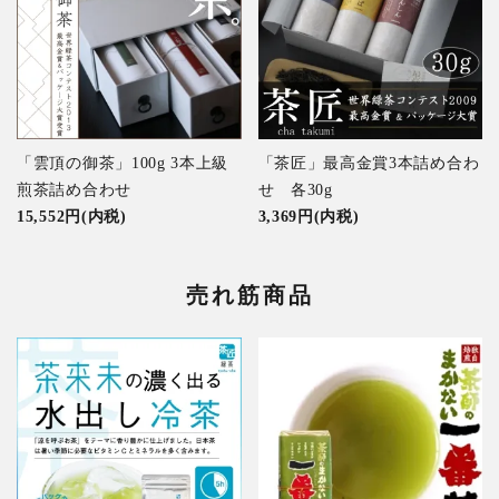
「雲頂の御茶」100g 3本上級
「茶匠」最高金賞3本詰め合わ
煎茶詰め合わせ
せ 各30g
15,552円(内税)
3,369円(内税)
売れ筋商品