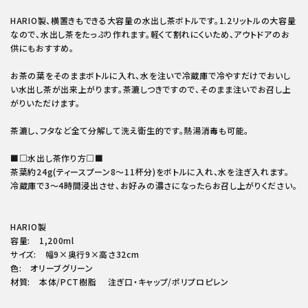
HARIO製、横置きもできる大容量の水出し茶ボトルです。1.2リットルの大容量
なので、水出し茶をたっぷり作れます。軽くて割れにくいため、アウトドアのお
供にもおすすめ。
お茶の葉をそのままボトルに入れ、水を注いで冷蔵庫で冷やすだけでおいし
い水出し茶が出来上がります。茶漉しつきですので、そのまま注いでお召し上
がりいただけます。
茶漉し、フタなど全て分解して洗え衛生的です。熱湯消毒も可能。
■□水出し茶作り方□■
茶葉約24g(ティースプーン8～11杯分)をボトルに入れ、水を注ぎ入れます。
冷蔵庫で3～4時間浸出させ、お好みの濃さになったらお召し上がりください。
HARIO製
容量: 1,200ml
サイズ: 幅9×奥行9×高さ32cm
色: オリーブグリーン
材質: 本体/PCT樹脂 注ぎ口・キャップ/ポリプロピレン