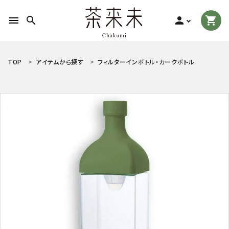
menu
search
person
shopping_cart
search
TOP
アイテムから探す
フィルターインボトル・カークボトル
ACCOUNT MENU
ようこそ ゲスト 様
meeting_room
person
ログイン
新規会員登録
お茶の種類から探す
食品から探す
ティーグッズから探す