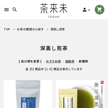
menu
search
person
shopping_cart
search
TOP
お茶の種類から探す
深蒸し煎茶
ACCOUNT MENU
深蒸し煎茶
ようこそ ゲスト 様
[ 並び順を変更 ]
-
おすすめ順
-
価格順
-
新着順
meeting_room
person
ログイン
新規会員登録
全 [5] 商品中 [1-5] 商品を表示しています
お茶の種類から探す
食品から探す
ティーグッズから探す