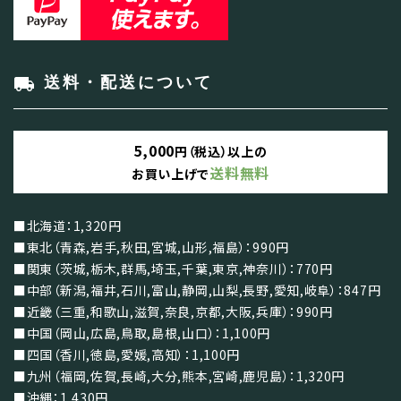
local_shipping
送料・配送について
5,000
円（税込）以上の
送料無料
お買い上げで
■北海道：1,320円
■東北（青森,岩手,秋田,宮城,山形,福島）：990円
■関東（茨城,栃木,群馬,埼玉,千葉,東京,神奈川）：770円
■中部（新潟,福井,石川,富山,静岡,山梨,長野,愛知,岐阜）：847円
■近畿（三重,和歌山,滋賀,奈良,京都,大阪,兵庫）：990円
■中国（岡山,広島,鳥取,島根,山口）：1,100円
■四国（香川,徳島,愛媛,高知）：1,100円
■九州（福岡,佐賀,長崎,大分,熊本,宮崎,鹿児島）：1,320円
■沖縄：1,430円