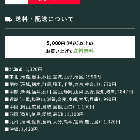
local_shipping
送料・配送について
5,000
円（税込）以上の
送料無料
お買い上げで
■北海道：1,320円
■東北（青森,岩手,秋田,宮城,山形,福島）：990円
■関東（茨城,栃木,群馬,埼玉,千葉,東京,神奈川）：770円
■中部（新潟,福井,石川,富山,静岡,山梨,長野,愛知,岐阜）：847円
■近畿（三重,和歌山,滋賀,奈良,京都,大阪,兵庫）：990円
■中国（岡山,広島,鳥取,島根,山口）：1,100円
■四国（香川,徳島,愛媛,高知）：1,100円
■九州（福岡,佐賀,長崎,大分,熊本,宮崎,鹿児島）：1,320円
■沖縄：1,430円