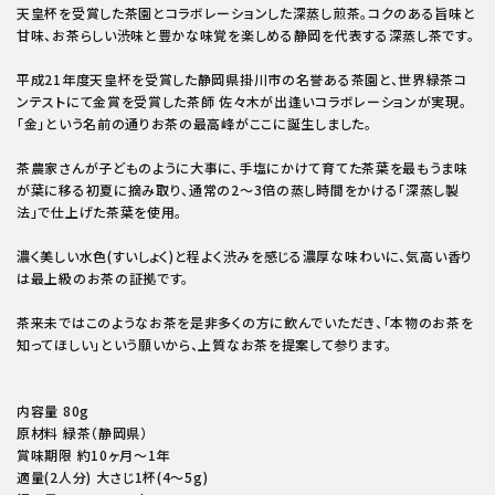
天皇杯を受賞した茶園とコラボレーションした深蒸し煎茶。コクのある旨味と
甘味、お茶らしい渋味と豊かな味覚を楽しめる静岡を代表する深蒸し茶です。
平成21年度天皇杯を受賞した静岡県掛川市の名誉ある茶園と、世界緑茶コ
ンテストにて金賞を受賞した茶師 佐々木が出逢いコラボレーションが実現。
「金」という名前の通りお茶の最高峰がここに誕生しました。
茶農家さんが子どものように大事に、手塩にかけて育てた茶葉を最もうま味
が葉に移る初夏に摘み取り、通常の2～3倍の蒸し時間をかける「深蒸し製
法」で仕上げた茶葉を使用。
濃く美しい水色(すいしょく)と程よく渋みを感じる濃厚な味わいに、気高い香り
は最上級のお茶の証拠です。
茶来未ではこのようなお茶を是非多くの方に飲んでいただき、「本物のお茶を
知ってほしい」という願いから、上質なお茶を提案して参ります。
内容量 80g
原材料 緑茶（静岡県）
賞味期限 約10ヶ月～1年
適量(2人分) 大さじ1杯(4～5g)