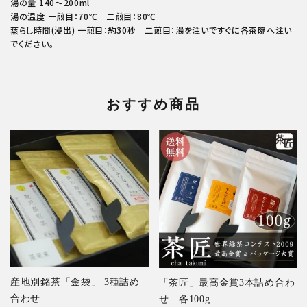
湯の量 140～200ml
湯の温度 一煎目：70℃ 二煎目：80℃
蒸らし時間(浸出) 一煎目：約30秒 二煎目：湯を注いですぐに各茶碗へ注い
でください。
おすすめ商品
産地別銘茶「金袋」 3種詰め
「茶匠」最高金賞3本詰め合わ
合わせ
せ 各100g