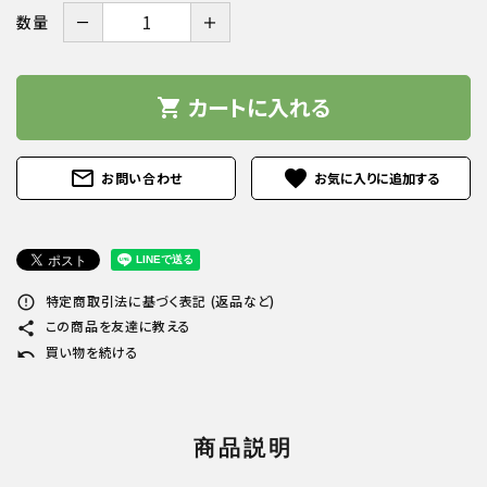
－
＋
数量
カートに入れる
shopping_cart
mail_outline
favorite
お問い合わせ
特定商取引法に基づく表記 (返品など)
error_outline
この商品を友達に教える
share
買い物を続ける
undo
商品説明