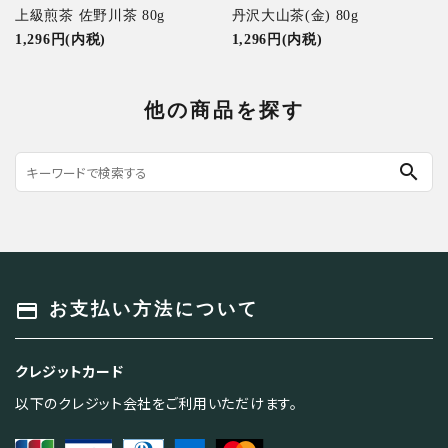
上級煎茶 佐野川茶 80g
丹沢大山茶(金) 80g
1,296円(内税)
1,296円(内税)
他の商品を探す
search
payment
お支払い方法について
クレジットカード
以下のクレジット会社をご利用いただけます。