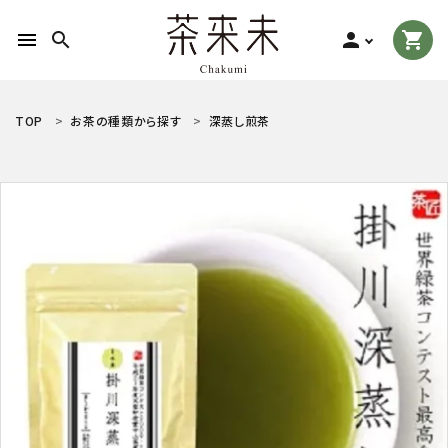
menu
search
person
shopping_cart
search
TOP
お茶の種類から探す
深蒸し煎茶
ACCOUNT MENU
ようこそ ゲスト 様
meeting_room
person
ログイン
新規会員登録
お茶の種類から探す
食品から探す
ティーグッズから探す