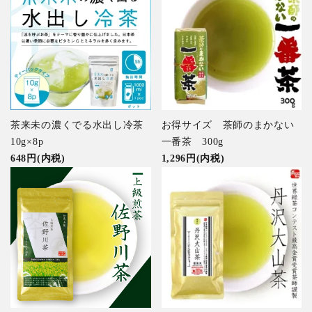
茶来未の濃くでる水出し冷茶
お得サイズ 茶師のまかない
10g×8p
一番茶 300g
648円(内税)
1,296円(内税)