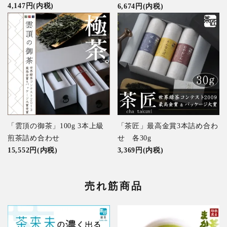
4,147円(内税)
6,674円(内税)
「雲頂の御茶」100g 3本上級
「茶匠」最高金賞3本詰め合わ
煎茶詰め合わせ
せ 各30g
15,552円(内税)
3,369円(内税)
売れ筋商品