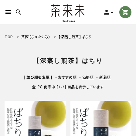
menu
search
person
shopping_cart
search
TOP
茶匠（ちゃたくみ）
【深蒸し煎茶】ぱちり
ACCOUNT MENU
【深蒸し煎茶】ぱちり
ようこそ ゲスト 様
[ 並び順を変更 ]
-
おすすめ順
-
価格順
-
新着順
meeting_room
person
ログイン
新規会員登録
全 [3] 商品中 [1-3] 商品を表示しています
お茶の種類から探す
食品から探す
ティーグッズから探す