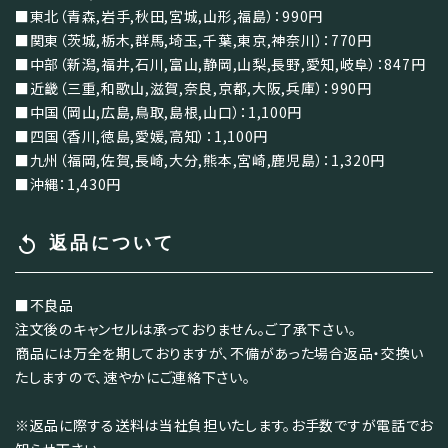
■東北（青森,岩手,秋田,宮城,山形,福島）：990円
■関東（茨城,栃木,群馬,埼玉,千葉,東京,神奈川）：770円
■中部（新潟,福井,石川,富山,静岡,山梨,長野,愛知,岐阜）：847円
■近畿（三重,和歌山,滋賀,奈良,京都,大阪,兵庫）：990円
■中国（岡山,広島,鳥取,島根,山口）：1,100円
■四国（香川,徳島,愛媛,高知）：1,100円
■九州（福岡,佐賀,長崎,大分,熊本,宮崎,鹿児島）：1,320円
■沖縄：1,430円
replay
返品について
■不良品
注文後のキャンセルは承っておりません。ご了承下さい。
商品には万全を期しておりますが、不備があった場合返品・交換い
たしますので、速やかにご連絡下さい。
※返品に際する送料は当社負担いたします。お手数ですが電話でお