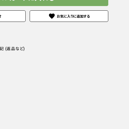
favorite
せ
 (返品など)
商品一覧へ