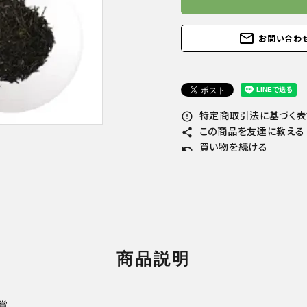
カークボトル
mail_outline
お問い合わ
物/詰め合わ
特定商取引法に基づく表記
error_outline
この商品を友達に教える
share
買い物を続ける
undo
商品説明
賞