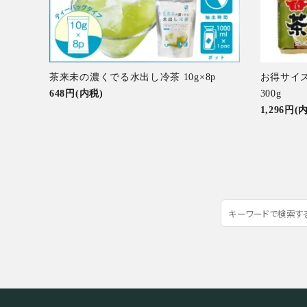
茶来未の濃くでる水出し冷茶 10g×8p
お得サイ
648円(内税)
300g
1,296円(