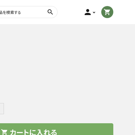
person
search
shopping_cart
茎茶・棒茶
玄米茶
粉末茶
フレーバーティー
g
＋
カートに入れる
トル・
茶さじ・茶缶・ふきん
shopping_cart