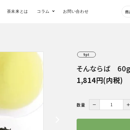
茶未来とは
コラム
お問い合わせ
深蒸し煎茶
玉露
9pt
健康茶
水出し茶
そんならば 60
1,814円(内税)
アイス
－
数量
急須
フィルターインボ