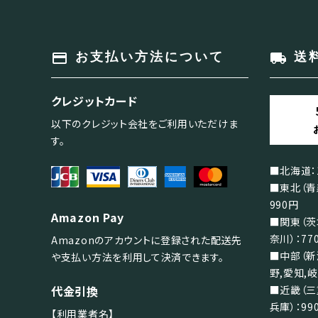
payment
local_shipping
お支払い方法について
送
クレジットカード
以下のクレジット会社をご利用いただけま
す。
■北海道：1
■東北（青
990円
Amazon Pay
■関東（茨
奈川）：77
Amazonのアカウントに登録された配送先
■中部（新
や支払い方法を利用して決済できます。
野,愛知,岐
代金引換
■近畿（三
兵庫）：99
【利用業者名】