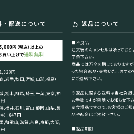
replay
料・配送について
返品について
■不良品
5,000
円（税込）以上の
注文後のキャンセルは承っており
送料無料
お買い上げで
了承下さい。
商品には万全を期しておりますが
った場合返品・交換いたしますの
,320円
にご連絡下さい。
森,岩手,秋田,宮城,山形,福島）：
※返品に際する送料は当社負担い
城,栃木,群馬,埼玉,千葉,東京,神
お手数ですが電話でお知らせ下さ
0円
※食糧品ですので、お客様のご都
潟,福井,石川,富山,静岡,山梨,長
品や返金はご容赦下さい。
阜）：847円
重,和歌山,滋賀,奈良,京都,大阪,
■返品期限
0円