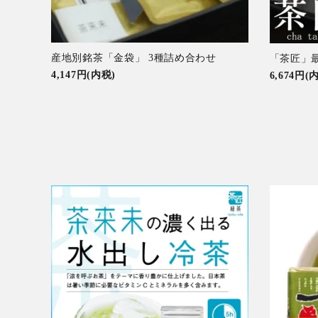
産地別銘茶「金袋」 3種詰め合わせ
「茶匠」最
4,147円(内税)
6,674円(