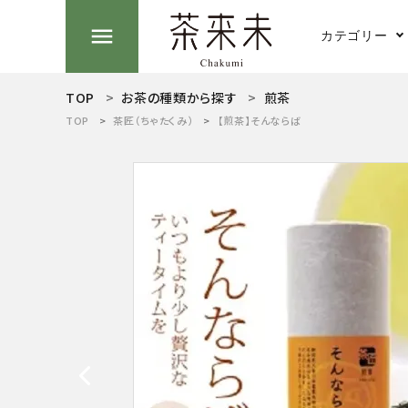
menu
カテゴリー
TOP
お茶の種類から探す
煎茶
search
TOP
茶匠（ちゃたくみ）
【煎茶】そんならば
煎茶
ACCOUNT MENU
ようこそ ゲスト 様
抹茶
meeting_room
person
ログイン
新規会員登録
お茶の種類から探す
茶そば
食品から探す
ティーグッズから探す
湯のみ