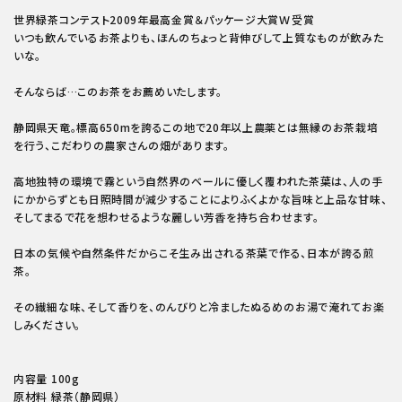
世界緑茶コンテスト2009年最高金賞＆パッケージ大賞Ｗ受賞
いつも飲んでいるお茶よりも、ほんのちょっと背伸びして上質なものが飲みた
いな。
そんならば…このお茶をお薦めいたします。
静岡県天竜。標高650mを誇るこの地で20年以上農薬とは無縁のお茶栽培
を行う、こだわりの農家さんの畑があります。
高地独特の環境で霧という自然界のベールに優しく覆われた茶葉は、人の手
にかからずとも日照時間が減少することによりふくよかな旨味と上品な甘味、
そしてまるで花を想わせるような麗しい芳香を持ち合わせます。
日本の気候や自然条件だからこそ生み出される茶葉で作る、日本が誇る煎
茶。
その繊細な味、そして香りを、のんびりと冷ましたぬるめのお湯で淹れてお楽
しみください。
内容量 100g
原材料 緑茶（静岡県）