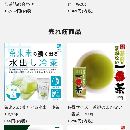
煎茶詰め合わせ
せ 各30g
15,552円(内税)
3,369円(内税)
売れ筋商品
茶来未の濃くでる水出し冷茶
お得サイズ 茶師のまかない
10g×8p
一番茶 300g
648円(内税)
1,296円(内税)