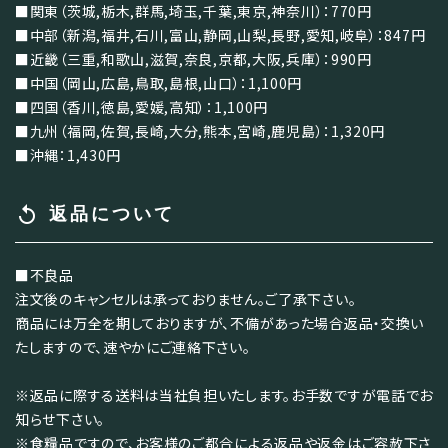
■関東（茨城,栃木,群馬,埼玉,千葉,東京,神奈川）：770円
■中部（新潟,福井,石川,富山,静岡,山梨,長野,愛知,岐阜）：847円
■近畿（三重,和歌山,滋賀,奈良,京都,大阪,兵庫）：990円
■中国（岡山,広島,鳥取,島根,山口）：1,100円
■四国（香川,徳島,愛媛,高知）：1,100円
■九州（福岡,佐賀,長崎,大分,熊本,宮崎,鹿児島）：1,320円
■沖縄：1,430円
replay
返品について
■不良品
注文後のキャンセルは承っておりません。ご了承下さい。
商品には万全を期しておりますが、不備があった場合返品・交換い
たしますので、速やかにご連絡下さい。
※返品に際する送料は当社負担いたします。お手数ですが電話でお
知らせ下さい。
※食糧品ですので、お客様のご都合による返品や返金はご容赦下さ