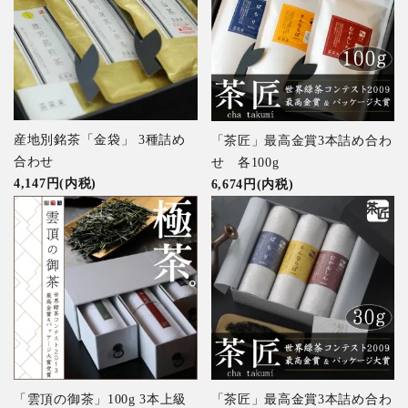
産地別銘茶「金袋」 3種詰め
「茶匠」最高金賞3本詰め合わ
合わせ
せ 各100g
4,147円(内税)
6,674円(内税)
「雲頂の御茶」100g 3本上級
「茶匠」最高金賞3本詰め合わ