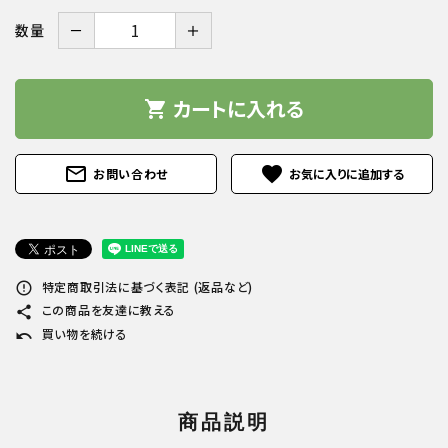
－
＋
数量
カートに入れる
shopping_cart
mail_outline
favorite
お問い合わせ
特定商取引法に基づく表記 (返品など)
error_outline
この商品を友達に教える
share
買い物を続ける
undo
商品説明