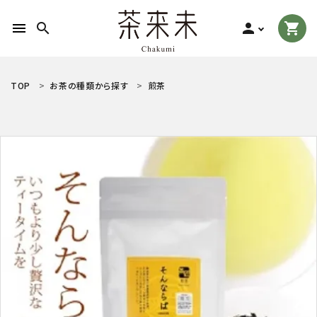
menu
search
person
shopping_cart
search
TOP
お茶の種類から探す
煎茶
ACCOUNT MENU
ようこそ ゲスト 様
meeting_room
person
ログイン
新規会員登録
お茶の種類から探す
食品から探す
ティーグッズから探す