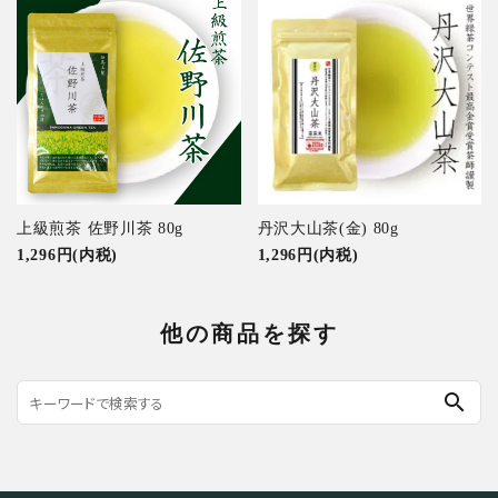
上級煎茶 佐野川茶 80g
丹沢大山茶(金) 80g
1,296円(内税)
1,296円(内税)
他の商品を探す
search