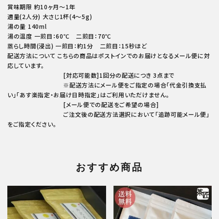
賞味期限 約10ヶ月～1年
適量(2人分) 大さじ1杯(4～5g)
湯の量 140ml
湯の温度 一煎目：60℃ 二煎目：70℃
蒸らし時間(浸出) 一煎目：約1分 二煎目：15秒ほど
配送方法について こちらの商品はポストインでのお届けとなるメール便に対
応しています。
[対応可能数]1回分の配送につき 3点まで
※配送方法にメール便をご指定の場合「代金引換支払
い」「あす楽指定・お届け日時指定」はご利用いただけません。
[メール便での配送をご希望の場合]
ご注文後の配送方法選択において「追跡可能メール便」
をご指定ください。
おすすめ商品