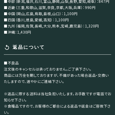
■中部（新潟,福井,石川,富山,静岡,山梨,長野,愛知,岐阜）：847円
■近畿（三重,和歌山,滋賀,奈良,京都,大阪,兵庫）：990円
■中国（岡山,広島,鳥取,島根,山口）：1,100円
■四国（香川,徳島,愛媛,高知）：1,100円
■九州（福岡,佐賀,長崎,大分,熊本,宮崎,鹿児島）：1,320円
■沖縄：1,430円
replay
返品について
■不良品
注文後のキャンセルは承っておりません。ご了承下さい。
商品には万全を期しておりますが、不備があった場合返品・交換い
たしますので、速やかにご連絡下さい。
※返品に際する送料は当社負担いたします。お手数ですが電話でお
知らせ下さい。
※食糧品ですので、お客様のご都合による返品や返金はご容赦下さ
い。