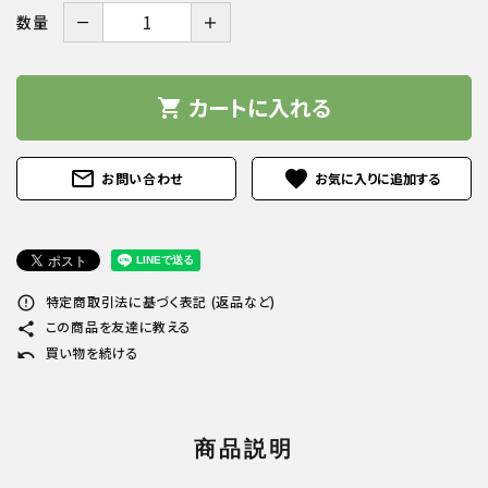
－
＋
数量
カートに入れる
shopping_cart
mail_outline
favorite
お問い合わせ
特定商取引法に基づく表記 (返品など)
error_outline
この商品を友達に教える
share
買い物を続ける
undo
商品説明