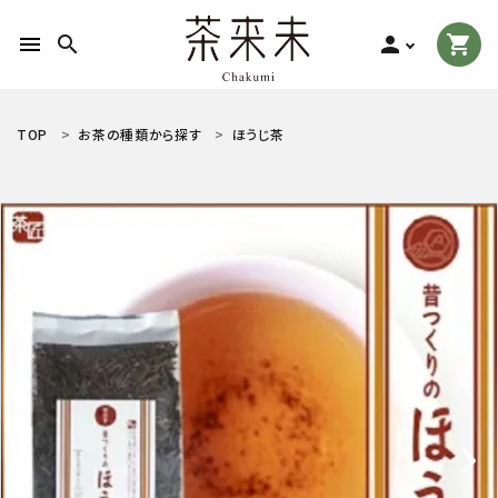
menu
search
person
shopping_cart
search
TOP
お茶の種類から探す
ほうじ茶
ACCOUNT MENU
ようこそ ゲスト 様
meeting_room
person
ログイン
新規会員登録
お茶の種類から探す
食品から探す
ティーグッズから探す