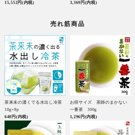
15,552円(内税)
3,369円(内税)
売れ筋商品
茶来未の濃くでる水出し冷茶
お得サイズ 茶師のまかない
10g×8p
一番茶 300g
648円(内税)
1,296円(内税)