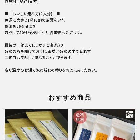
原材料 : 緑茶(日本)
■□おいしい淹れ方(2人分)□■
急須に大さじ1杯(6g)の茶葉をいれ
熱湯を160ml注ぎ
蓋をして30秒程浸出させ、各茶碗へ注ぎます。
最後の一滴までしっかりと注ぎきり
急須の蓋を開けておくと、茶葉が急須の中で蒸れず
二煎目も美味しく淹れることができます。
高い温度のお湯で淹れ焙じの香りをお楽しみください。
おすすめ商品