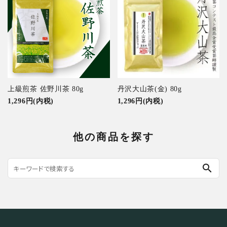
上級煎茶 佐野川茶 80g
丹沢大山茶(金) 80g
1,296円(内税)
1,296円(内税)
他の商品を探す
search