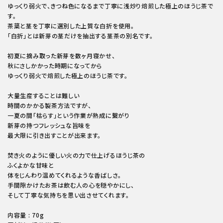
ゆっくり弱火で、きつね色になるまで丁寧に浅炒り焙煎した極上のほうじ茶で
す。
茶葉と茎を丁寧に選別した上質な白折を使用。
「白折」とは新芽の茎だけを抽出する茎茶の別名です。
初夏に摘み取った新芽を数ヶ月寝かせ、
秋にさしかかった時期になってから
ゆっくり弱火で焙煎した極上のほうじ茶です。
大量生産することは難しい
時間のかかる製茶方法ですが、
一夏の間「枯らす」という作業が熟成に繋がり
新芽の持つフレッシュな旨味を
最大限に引き出すことが出来ます。
焚き火のように優しい火の力で仕上げるほうじ茶の
ふくよかな甘味と
体をじんわり温めてくれるような香ばしさ。
手間隙かけたお茶は飲む人の心を穏やかにし、
そして丁寧な気持ちを思い出させてくれます。
内容量 : 70g