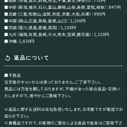
■関東（茨城,栃木,群馬,埼玉,千葉,東京,神奈川）：770円
■中部（新潟,福井,石川,富山,静岡,山梨,長野,愛知,岐阜）：847円
■近畿（三重,和歌山,滋賀,奈良,京都,大阪,兵庫）：990円
■中国（岡山,広島,鳥取,島根,山口）：1,100円
■四国（香川,徳島,愛媛,高知）：1,100円
■九州（福岡,佐賀,長崎,大分,熊本,宮崎,鹿児島）：1,320円
■沖縄：1,430円
replay
返品について
■不良品
注文後のキャンセルは承っておりません。ご了承下さい。
商品には万全を期しておりますが、不備があった場合返品・交換い
たしますので、速やかにご連絡下さい。
※返品に際する送料は当社負担いたします。お手数ですが電話でお
知らせ下さい。
※食糧品ですので、お客様のご都合による返品や返金はご容赦下さ