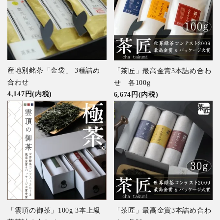
産地別銘茶「金袋」 3種詰め
「茶匠」最高金賞3本詰め合わ
合わせ
せ 各100g
4,147円(内税)
6,674円(内税)
「雲頂の御茶」100g 3本上級
「茶匠」最高金賞3本詰め合わ