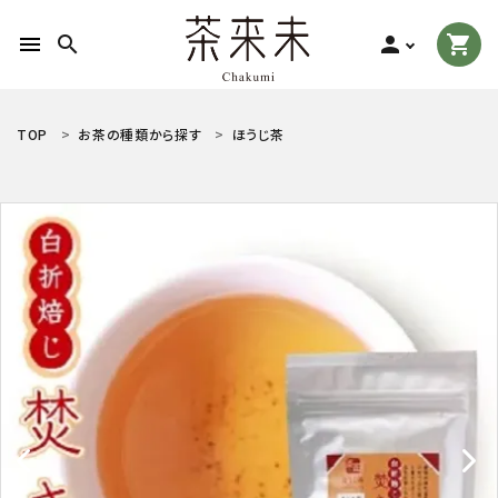
menu
search
person
shopping_cart
search
TOP
お茶の種類から探す
ほうじ茶
ACCOUNT MENU
ようこそ ゲスト 様
meeting_room
person
ログイン
新規会員登録
お茶の種類から探す
食品から探す
ティーグッズから探す