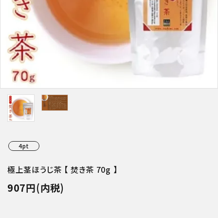
特集アイテムから探す
ガイドライン
4pt
極上茎ほうじ茶 【 焚き茶 70g 】
907円(内税)