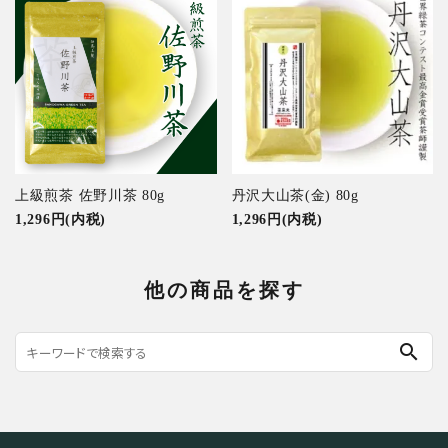
上級煎茶 佐野川茶 80g
丹沢大山茶(金) 80g
1,296円(内税)
1,296円(内税)
他の商品を探す
search