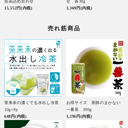
煎茶詰め合わせ
せ 各30g
15,552円(内税)
3,369円(内税)
売れ筋商品
茶来未の濃くでる水出し冷茶
お得サイズ 茶師のまかない
10g×8p
一番茶 300g
648円(内税)
1,296円(内税)