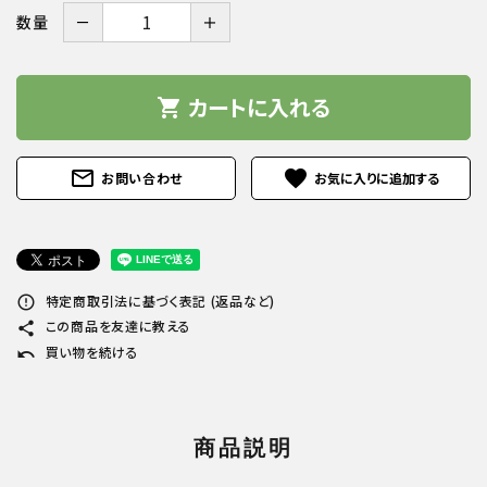
－
＋
数量
カートに入れる
shopping_cart
mail_outline
favorite
お問い合わせ
特定商取引法に基づく表記 (返品など)
error_outline
この商品を友達に教える
share
買い物を続ける
undo
商品説明