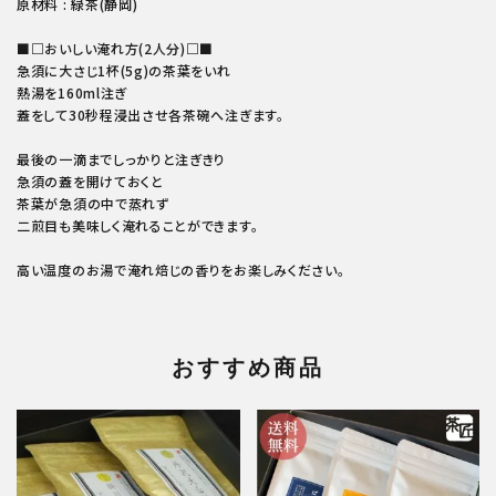
原材料 : 緑茶(静岡)
■□おいしい淹れ方(2人分)□■
急須に大さじ1杯(5g)の茶葉をいれ
熱湯を160ml注ぎ
蓋をして30秒程浸出させ各茶碗へ注ぎます。
最後の一滴までしっかりと注ぎきり
急須の蓋を開けておくと
茶葉が急須の中で蒸れず
二煎目も美味しく淹れることができます。
高い温度のお湯で淹れ焙じの香りをお楽しみください。
おすすめ商品