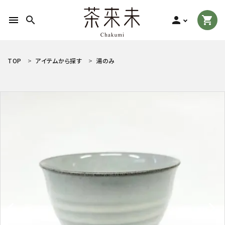
menu
search
person
shopping_cart
search
TOP
アイテムから探す
湯のみ
ACCOUNT MENU
ようこそ ゲスト 様
meeting_room
person
ログイン
新規会員登録
お茶の種類から探す
食品から探す
ティーグッズから探す