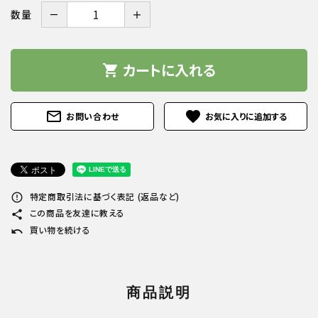
－
＋
数量
カートに入れる
shopping_cart
mail_outline
favorite
お問い合わせ
特定商取引法に基づく表記 (返品など)
error_outline
この商品を友達に教える
share
買い物を続ける
undo
商品説明