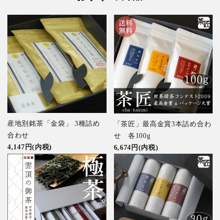
産地別銘茶「金袋」 3種詰め
「茶匠」最高金賞3本詰め合わ
合わせ
せ 各100g
4,147円(内税)
6,674円(内税)