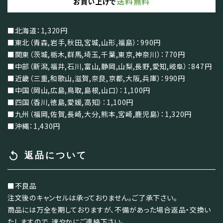
送料無料
お買い上げで
■北海道：1,320円
■東北（青森,岩手,秋田,宮城,山形,福島）：990円
■関東（茨城,栃木,群馬,埼玉,千葉,東京,神奈川）：770円
■中部（新潟,福井,石川,富山,静岡,山梨,長野,愛知,岐阜）：847円
■近畿（三重,和歌山,滋賀,奈良,京都,大阪,兵庫）：990円
■中国（岡山,広島,鳥取,島根,山口）：1,100円
■四国（香川,徳島,愛媛,高知）：1,100円
■九州（福岡,佐賀,長崎,大分,熊本,宮崎,鹿児島）：1,320円
■沖縄：1,430円
replay
返品について
■不良品
注文後のキャンセルは承っておりません。ご了承下さい。
商品には万全を期しておりますが、不備があった場合返品・交換い
たしますので、速やかにご連絡下さい。