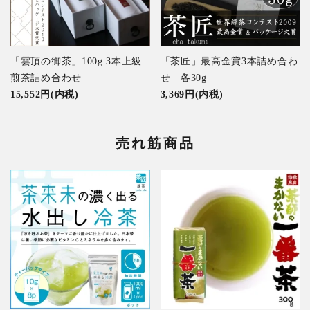
「雲頂の御茶」100g 3本上級
「茶匠」最高金賞3本詰め合わ
煎茶詰め合わせ
せ 各30g
15,552円(内税)
3,369円(内税)
売れ筋商品