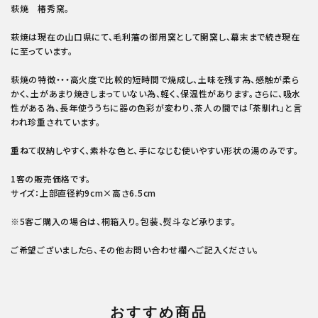
萩焼 椿秀窯。
萩焼は現在の山口県にて、毛利藩の御用窯として開窯し、幕末まで続き現在
に至っています。
萩焼の特徴・・・高火度で比較的短時間で焼成し、土味を残す為、感触が柔ら
かく、土があまり焼きしまっていない為、軽く、保温性があります。さらに、吸水
性がある為、長年使ううちに器の色彩が変わり、茶人の間では「茶馴れ」と言
われ珍重されています。
重ねて収納しやすく、素朴な色と、手になじむ使いやすい形状の湯のみです。
1客の販売価格です。
サイズ：上部直径約9cm×高さ6.5cm
※5客ご購入の場合は、桐箱入り。包装、熨斗など承ります。
ご希望ございましたら、その他お問い合わせ欄へご記入ください。
おすすめ商品