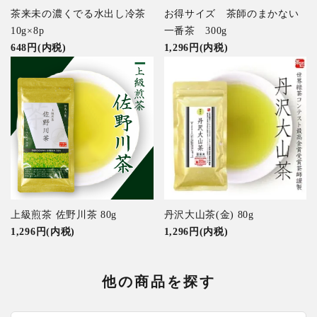
茶来未の濃くでる水出し冷茶
お得サイズ 茶師のまかない
10g×8p
一番茶 300g
648円(内税)
1,296円(内税)
上級煎茶 佐野川茶 80g
丹沢大山茶(金) 80g
1,296円(内税)
1,296円(内税)
他の商品を探す