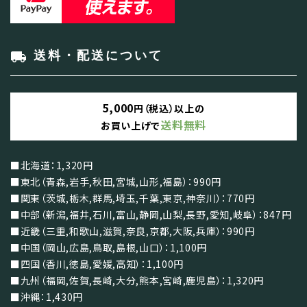
local_shipping
送料・配送について
5,000
円（税込）以上の
送料無料
お買い上げで
■北海道：1,320円
■東北（青森,岩手,秋田,宮城,山形,福島）：990円
■関東（茨城,栃木,群馬,埼玉,千葉,東京,神奈川）：770円
■中部（新潟,福井,石川,富山,静岡,山梨,長野,愛知,岐阜）：847円
■近畿（三重,和歌山,滋賀,奈良,京都,大阪,兵庫）：990円
■中国（岡山,広島,鳥取,島根,山口）：1,100円
■四国（香川,徳島,愛媛,高知）：1,100円
■九州（福岡,佐賀,長崎,大分,熊本,宮崎,鹿児島）：1,320円
■沖縄：1,430円