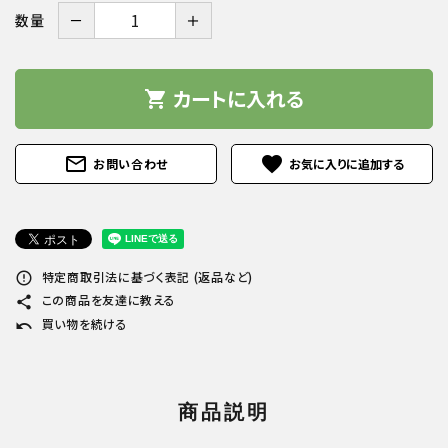
－
＋
数量
カートに入れる
shopping_cart
mail_outline
favorite
お問い合わせ
特定商取引法に基づく表記 (返品など)
error_outline
この商品を友達に教える
share
買い物を続ける
undo
商品説明