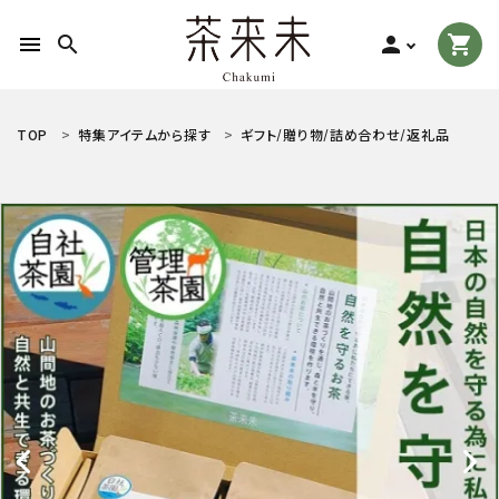
menu
search
person
shopping_cart
search
TOP
特集アイテムから探す
ギフト/贈り物/詰め合わせ/返礼品
ACCOUNT MENU
ようこそ ゲスト 様
meeting_room
person
ログイン
新規会員登録
お茶の種類から探す
食品から探す
ティーグッズから探す