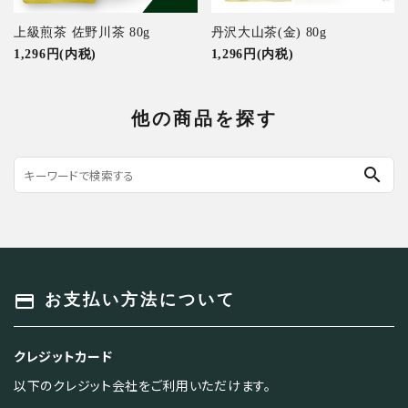
上級煎茶 佐野川茶 80g
丹沢大山茶(金) 80g
1,296円(内税)
1,296円(内税)
他の商品を探す
search
payment
お支払い方法について
クレジットカード
以下のクレジット会社をご利用いただけます。