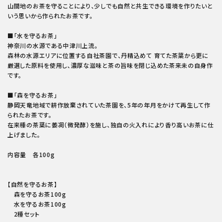
山間地のお茶を守ることにより、少しでも自然と共生できる環境を作りたいと
いう思いから作られたお茶です。
■「水を守るお茶」
神奈川の水源である中津川上流。
森林の水源エリアに位置する自社茶園で、丹精込めて 育てた茶葉から更に
厳選した原料を使用し、濃厚な滋味と茶の旨味を閉じ込めた茶来未の自身作
です。
■「森を守るお茶」
静岡天竜地域で耕作放棄されていた茶園を、5年の年月をかけて再生して作
られたお茶です。
在来種の茶葉に萎凋（微発酵）を施し、独自の火入れにより香り高いお茶に仕
上げました。
内容量 各100g
【自然を守るお茶】
森を守るお茶100g
水を守るお茶100g
2種セット