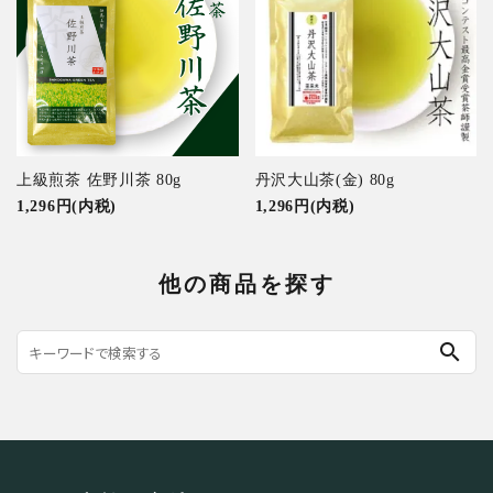
上級煎茶 佐野川茶 80g
丹沢大山茶(金) 80g
1,296円(内税)
1,296円(内税)
他の商品を探す
search