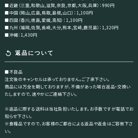
■近畿（三重,和歌山,滋賀,奈良,京都,大阪,兵庫）：990円
■中国（岡山,広島,鳥取,島根,山口）：1,100円
■四国（香川,徳島,愛媛,高知）：1,100円
■九州（福岡,佐賀,長崎,大分,熊本,宮崎,鹿児島）：1,320円
■沖縄：1,430円
replay
返品について
■不良品
注文後のキャンセルは承っておりません。ご了承下さい。
商品には万全を期しておりますが、不備があった場合返品・交換い
たしますので、速やかにご連絡下さい。
※返品に際する送料は当社負担いたします。お手数ですが電話でお
知らせ下さい。
※食糧品ですので、お客様のご都合による返品や返金はご容赦下さ
い。