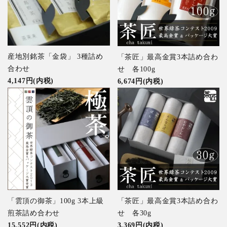
産地別銘茶「金袋」 3種詰め
「茶匠」最高金賞3本詰め合わ
合わせ
せ 各100g
4,147円(内税)
6,674円(内税)
「雲頂の御茶」100g 3本上級
「茶匠」最高金賞3本詰め合わ
煎茶詰め合わせ
せ 各30g
15,552円(内税)
3,369円(内税)