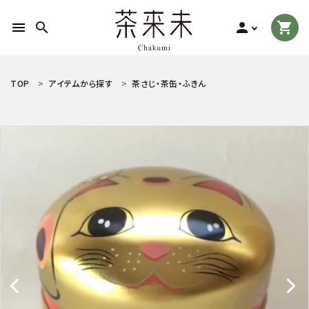
menu
search
person
shopping_cart
search
TOP
アイテムから探す
茶さじ・茶缶・ふきん
ACCOUNT MENU
ようこそ ゲスト 様
meeting_room
person
ログイン
新規会員登録
お茶の種類から探す
食品から探す
ティーグッズから探す