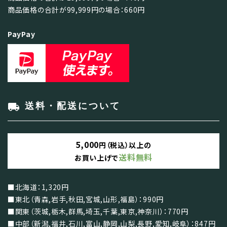
商品価格の合計が99,999円の場合：660円
PayPay
local_shipping
送料・配送について
5,000
円（税込）以上の
送料無料
お買い上げで
■北海道：1,320円
■東北（青森,岩手,秋田,宮城,山形,福島）：990円
■関東（茨城,栃木,群馬,埼玉,千葉,東京,神奈川）：770円
■中部（新潟,福井,石川,富山,静岡,山梨,長野,愛知,岐阜）：847円