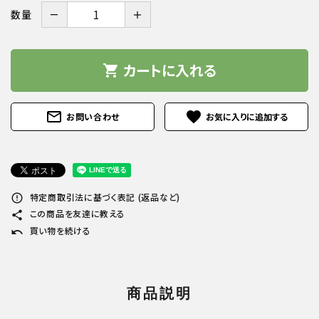
－
＋
数量
カートに入れる
shopping_cart
mail_outline
favorite
お問い合わせ
特定商取引法に基づく表記 (返品など)
error_outline
この商品を友達に教える
share
買い物を続ける
undo
商品説明