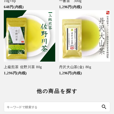
10g×8p
一番茶 300g
648円(内税)
1,296円(内税)
上級煎茶 佐野川茶 80g
丹沢大山茶(金) 80g
1,296円(内税)
1,296円(内税)
他の商品を探す
search