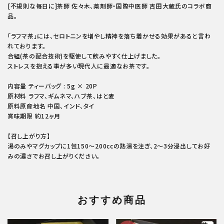
[不規則な毎日に]茶師 佐々木、薬剤師・国際中医師 吉田大蔵氏のコラボ商
品。
「ラフマ茶」には、セロトニンを増やし精神を落ち着かせる効果があると言わ
れております。
合組(茶の配合技術)を駆使して飲みやすく仕上げました。
ストレスを抱える事が多い現代人に最適なお茶です。
内容量 ティーバッグ : 5g × 20P
原材料 ラフマ、ギムネマ、ハブ茶、はと麦
原料原産地名 中国、インド、タイ
賞味期限 約12ヶ月
【召し上がり方】
湯のみやマグカップに1包150～200ccの熱湯を注ぎ、2～3分浸出してお好
みの濃さでお召し上がりください。
おすすめ商品