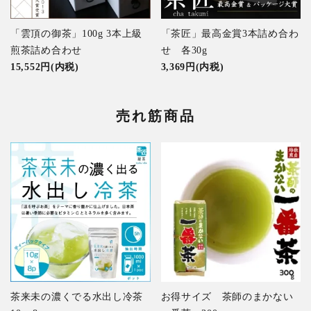
「雲頂の御茶」100g 3本上級
「茶匠」最高金賞3本詰め合わ
煎茶詰め合わせ
せ 各30g
15,552円(内税)
3,369円(内税)
売れ筋商品
茶来未の濃くでる水出し冷茶
お得サイズ 茶師のまかない