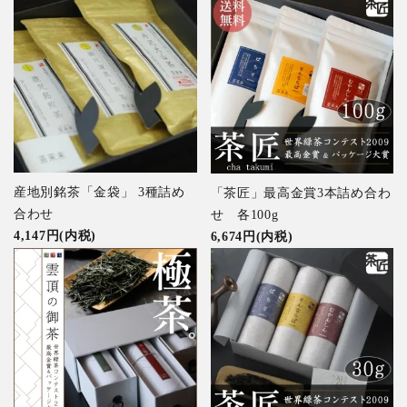
産地別銘茶「金袋」 3種詰め
「茶匠」最高金賞3本詰め合わ
合わせ
せ 各100g
4,147円(内税)
6,674円(内税)