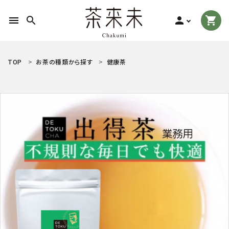
menu
search
person
shopping_cart
search
TOP
お茶の種類から探す
健康茶
ACCOUNT MENU
ようこそ ゲスト 様
meeting_room
person
ログイン
新規会員登録
お茶の種類から探す
食品から探す
ティーグッズから探す