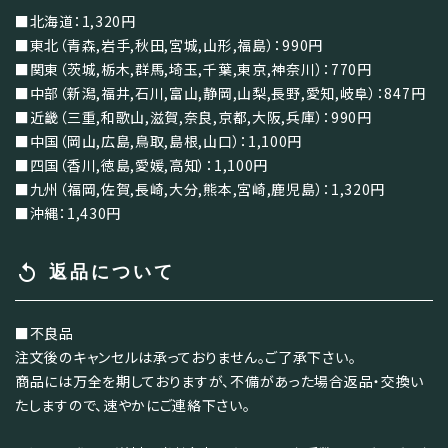
■北海道：1,320円
■東北（青森,岩手,秋田,宮城,山形,福島）：990円
■関東（茨城,栃木,群馬,埼玉,千葉,東京,神奈川）：770円
■中部（新潟,福井,石川,富山,静岡,山梨,長野,愛知,岐阜）：847円
■近畿（三重,和歌山,滋賀,奈良,京都,大阪,兵庫）：990円
■中国（岡山,広島,鳥取,島根,山口）：1,100円
■四国（香川,徳島,愛媛,高知）：1,100円
■九州（福岡,佐賀,長崎,大分,熊本,宮崎,鹿児島）：1,320円
■沖縄：1,430円
replay
返品について
■不良品
注文後のキャンセルは承っておりません。ご了承下さい。
商品には万全を期しておりますが、不備があった場合返品・交換い
たしますので、速やかにご連絡下さい。