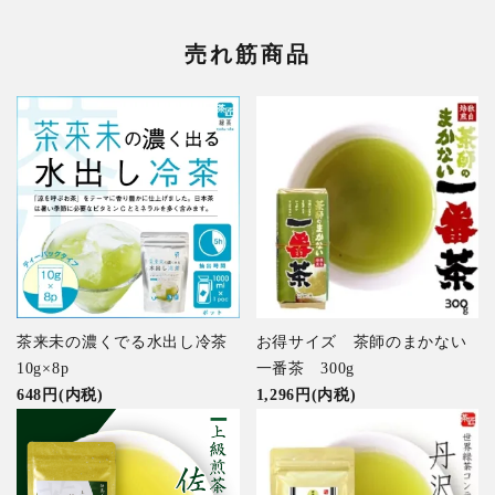
売れ筋商品
茶来未の濃くでる水出し冷茶
お得サイズ 茶師のまかない
10g×8p
一番茶 300g
648円(内税)
1,296円(内税)