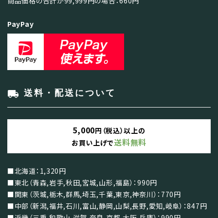
商品価格の合計が99,999円の場合：660円
PayPay
local_shipping
送料・配送について
5,000
円（税込）以上の
送料無料
お買い上げで
■北海道：1,320円
■東北（青森,岩手,秋田,宮城,山形,福島）：990円
■関東（茨城,栃木,群馬,埼玉,千葉,東京,神奈川）：770円
■中部（新潟,福井,石川,富山,静岡,山梨,長野,愛知,岐阜）：847円
■近畿（三重,和歌山,滋賀,奈良,京都,大阪,兵庫）：990円