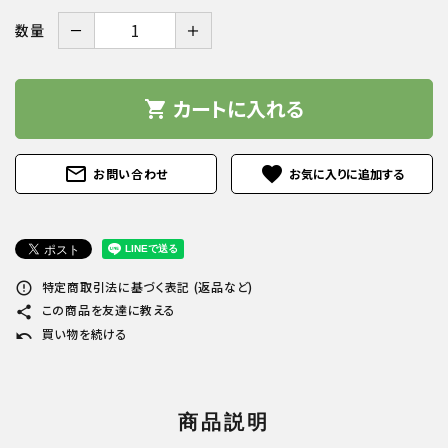
－
＋
数量
カートに入れる
shopping_cart
mail_outline
favorite
お問い合わせ
特定商取引法に基づく表記 (返品など)
error_outline
この商品を友達に教える
share
買い物を続ける
undo
商品説明