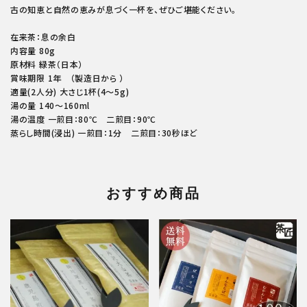
古の知恵と自然の恵みが息づく一杯を、ぜひご堪能ください。
在来茶：息の余白
内容量 80g
原材料 緑茶（日本）
賞味期限 1年 （製造日から ）
適量(2人分) 大さじ1杯(4～5g)
湯の量 140～160ml
湯の温度 一煎目：80℃ 二煎目：90℃
蒸らし時間(浸出) 一煎目：1分 二煎目：30秒ほど
おすすめ商品