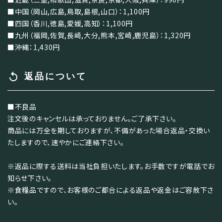
■中国（岡山,広島,鳥取,島根,山口）：1,100円
■四国（香川,徳島,愛媛,高知）：1,100円
■九州（福岡,佐賀,長崎,大分,熊本,宮崎,鹿児島）：1,320円
■沖縄：1,430円
replay
返品について
■不良品
注文後のキャンセルは承っておりません。ご了承下さい。
商品には万全を期しておりますが、不備があった場合返品・交換い
たしますので、速やかにご連絡下さい。
※返品に際する送料は当社負担いたします。お手数ですが電話でお
知らせ下さい。
※食糧品ですので、お客様のご都合による返品や返金はご容赦下さ
い。