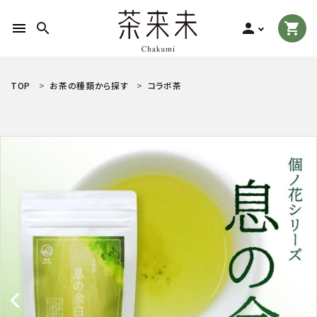
menu
search
person
shopping_cart
search
TOP
お茶の種類から探す
コラボ茶
ACCOUNT MENU
ようこそ ゲスト 様
meeting_room
person
ログイン
新規会員登録
お茶の種類から探す
食品から探す
ティーグッズから探す