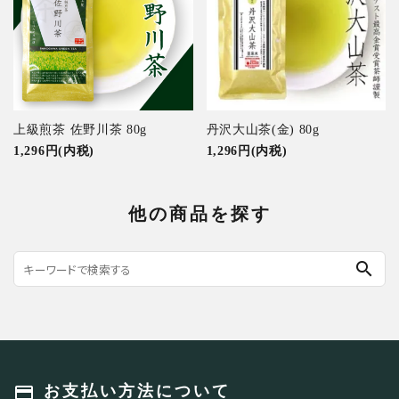
上級煎茶 佐野川茶 80g
丹沢大山茶(金) 80g
1,296円(内税)
1,296円(内税)
他の商品を探す
search
payment
お支払い方法について