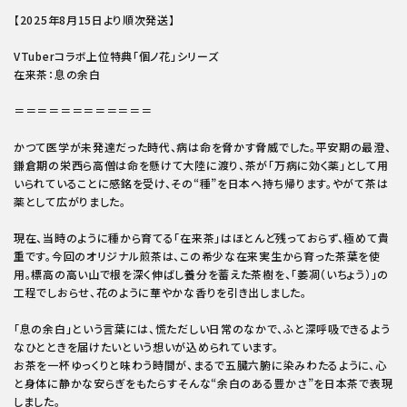
【2025年8月15日より順次発送】
VTuberコラボ上位特典「個ノ花」シリーズ
在来茶：息の余白
＝＝＝＝＝＝＝＝＝＝＝＝
かつて医学が未発達だった時代、病は命を脅かす脅威でした。平安期の最澄、
鎌倉期の栄西ら高僧は命を懸けて大陸に渡り、茶が「万病に効く薬」として用
いられていることに感銘を受け、その“種”を日本へ持ち帰ります。やがて茶は
薬として広がりました。
現在、当時のように種から育てる「在来茶」はほとんど残っておらず、極めて貴
重です。今回のオリジナル煎茶は、この希少な在来実生から育った茶葉を使
用。標高の高い山で根を深く伸ばし養分を蓄えた茶樹を、「萎凋（いちょう）」の
工程でしおらせ、花のように華やかな香りを引き出しました。
「息の余白」という言葉には、慌ただしい日常のなかで、ふと深呼吸できるよう
なひとときを届けたいという想いが込められています。
お茶を一杯ゆっくりと味わう時間が、まるで五臓六腑に染みわたるように、心
と身体に静かな安らぎをもたらす――そんな“余白のある豊かさ”を日本茶で表現
しました。