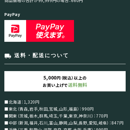
商品価格の合計が99,999円の場合：660円
PayPay
local_shipping
送料・配送について
5,000
円（税込）以上の
送料無料
お買い上げで
■北海道：1,320円
■東北（青森,岩手,秋田,宮城,山形,福島）：990円
■関東（茨城,栃木,群馬,埼玉,千葉,東京,神奈川）：770円
■中部（新潟,福井,石川,富山,静岡,山梨,長野,愛知,岐阜）：847円
■近畿（三重,和歌山,滋賀,奈良,京都,大阪,兵庫）：990円