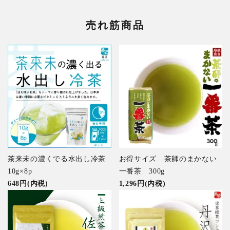
売れ筋商品
茶来未の濃くでる水出し冷茶
お得サイズ 茶師のまかない
10g×8p
一番茶 300g
648円(内税)
1,296円(内税)