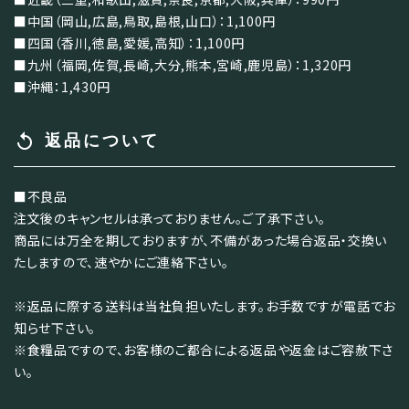
■中国（岡山,広島,鳥取,島根,山口）：1,100円
■四国（香川,徳島,愛媛,高知）：1,100円
■九州（福岡,佐賀,長崎,大分,熊本,宮崎,鹿児島）：1,320円
■沖縄：1,430円
replay
返品について
■不良品
注文後のキャンセルは承っておりません。ご了承下さい。
商品には万全を期しておりますが、不備があった場合返品・交換い
たしますので、速やかにご連絡下さい。
※返品に際する送料は当社負担いたします。お手数ですが電話でお
知らせ下さい。
※食糧品ですので、お客様のご都合による返品や返金はご容赦下さ
い。