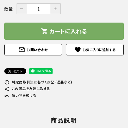
－
＋
数量
カートに入れる
shopping_cart
mail_outline
favorite
お問い合わせ
特定商取引法に基づく表記 (返品など)
error_outline
この商品を友達に教える
share
買い物を続ける
undo
商品説明