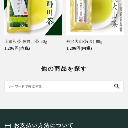
上級煎茶 佐野川茶 80g
丹沢大山茶(金) 80g
1,296円(内税)
1,296円(内税)
他の商品を探す
search
payment
お支払い方法について