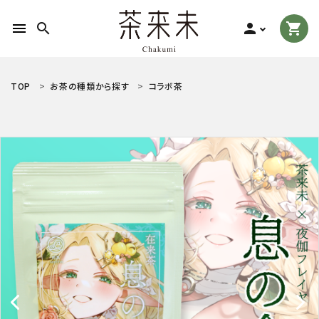
menu
search
person
shopping_cart
search
TOP
お茶の種類から探す
コラボ茶
ACCOUNT MENU
ようこそ ゲスト 様
meeting_room
person
ログイン
新規会員登録
お茶の種類から探す
食品から探す
ティーグッズから探す