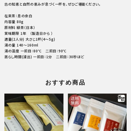
古の知恵と自然の恵みが息づく一杯を、ぜひご堪能ください。
在来茶：息の余白
内容量 80g
原材料 緑茶（日本）
賞味期限 1年 （製造日から ）
適量(2人分) 大さじ1杯(4～5g)
湯の量 140～160ml
湯の温度 一煎目：80℃ 二煎目：90℃
蒸らし時間(浸出) 一煎目：1分 二煎目：30秒ほど
おすすめ商品