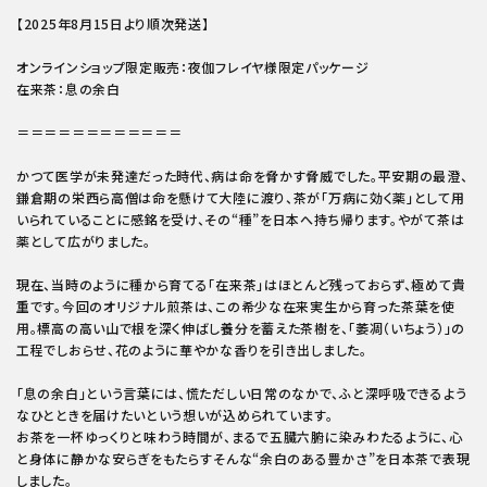
【2025年8月15日より順次発送】
オンラインショップ限定販売：夜伽フレイヤ様限定パッケージ
在来茶：息の余白
＝＝＝＝＝＝＝＝＝＝＝＝
かつて医学が未発達だった時代、病は命を脅かす脅威でした。平安期の最澄、
鎌倉期の栄西ら高僧は命を懸けて大陸に渡り、茶が「万病に効く薬」として用
いられていることに感銘を受け、その“種”を日本へ持ち帰ります。やがて茶は
薬として広がりました。
現在、当時のように種から育てる「在来茶」はほとんど残っておらず、極めて貴
重です。今回のオリジナル煎茶は、この希少な在来実生から育った茶葉を使
用。標高の高い山で根を深く伸ばし養分を蓄えた茶樹を、「萎凋（いちょう）」の
工程でしおらせ、花のように華やかな香りを引き出しました。
「息の余白」という言葉には、慌ただしい日常のなかで、ふと深呼吸できるよう
なひとときを届けたいという想いが込められています。
お茶を一杯ゆっくりと味わう時間が、まるで五臓六腑に染みわたるように、心
と身体に静かな安らぎをもたらす――そんな“余白のある豊かさ”を日本茶で表現
しました。