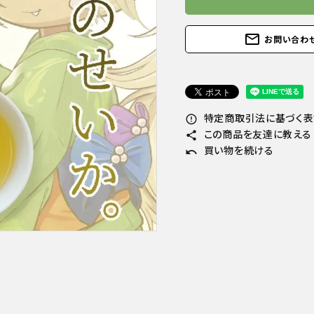
カークボトル
mail_outline
お問い合わ
物/詰め合わ
特定商取引法に基づく表記
error_outline
この商品を友達に教える
share
買い物を続ける
undo