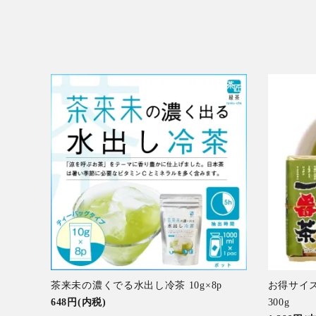
茶来未の濃くでる水出し冷茶 10g×8p
お得サイ
648円(内税)
300g