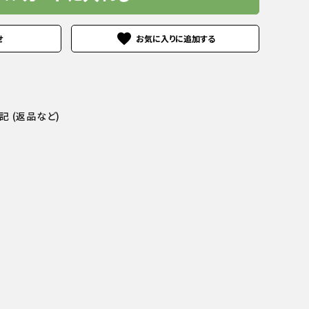
favorite
せ
 (返品など)
商品一覧へ