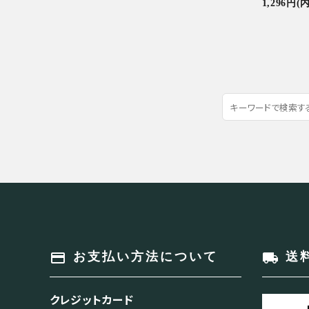
1,296円(
payment
local_shipping
お支払い方法について
送
クレジットカード