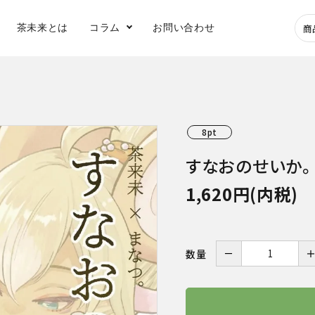
茶未来とは
コラム
お問い合わせ
深蒸し煎茶
玉露
8pt
健康茶
水出し茶
すなおのせいか。 -
1,620円(内税)
アイス
－
数量
急須
フィルターインボ