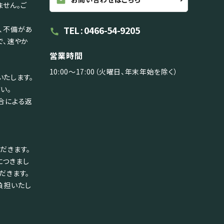
mail
ません。ご
TEL : 0466-54-9205
、不備があ
call
で、速やか
営業時間
10:00～17:00（火曜日、年末年始を除く）
たします。
い。
合による返
だきます。
につきまし
だきます。
負担いたし