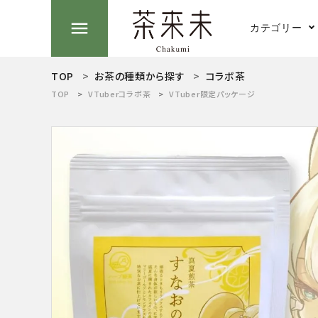
menu
カテゴリー
TOP
お茶の種類から探す
コラボ茶
search
TOP
VTuberコラボ茶
VTuber限定パッケージ
煎茶
ACCOUNT MENU
ようこそ ゲスト 様
抹茶
meeting_room
person
ログイン
新規会員登録
お茶の種類から探す
茶そば
食品から探す
ティーグッズから探す
湯のみ