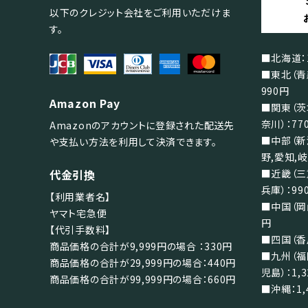
以下のクレジット会社をご利用いただけま
す。
■北海道：1
■東北（青
990円
Amazon Pay
■関東（茨
奈川）：77
Amazonのアカウントに登録された配送先
■中部（新
や支払い方法を利用して決済できます。
野,愛知,岐
代金引換
■近畿（三
兵庫）：99
【利用業者名】
■中国（岡山
ヤマト宅急便
円
【代引手数料】
■四国（香川
商品価格の合計が9,999円の場合 ：330円
■九州（福
商品価格の合計が29,999円の場合：440円
児島）：1,
商品価格の合計が99,999円の場合：660円
■沖縄：1,