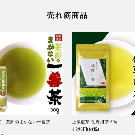
売れ筋商品
ズ 茶師のまかない一番茶
上級煎茶 佐野川茶 80g
1,296円(内税)