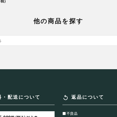
内税)
他の商品を探す
replay
料・配送について
返品について
■不良品
5,000