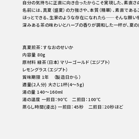
自分の気持ちに正直に向き合ったからこそ実現した、素直さの
名前には、真夏（盛夏）の力強さや、本質（精華）、素直である
ほっとできる、生家のような存在になれたら——そんな願い
深みある茶の味わいとハーブの香りが調和した一杯が、夏の
真夏煎茶：すなおのせいか
内容量 80g
原材料 緑茶（日本）マリーゴールド（エジプト）
レモングラス（エジプト）
賞味期限 1年 （製造日から ）
適量(2人分) 大さじ1杯(4～5g)
湯の量 140～160ml
湯の温度 一煎目：90℃ 二煎目：100℃
蒸らし時間(浸出) 一煎目：45秒 二煎目：20秒ほど