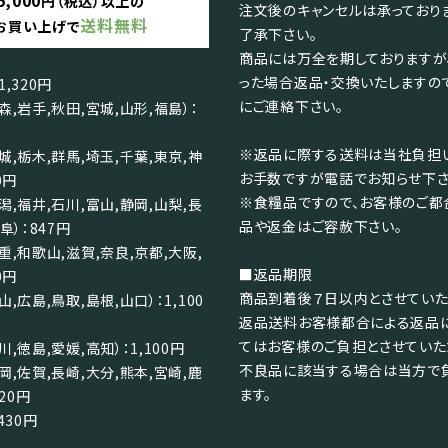
円（税込）以上の
注文後のキャンセルは承っており
送料無料
お買い上げで
了承下さい。
商品には万全を期しておりますが
った場合返品・交換いたしますの
,320円
にご連絡下さい。
森,岩手,秋田,宮城,山形,福島）：
※返品に際する送料は当社負担い
城,栃木,群馬,埼玉,千葉,東京,神
お手数ですが電話でお知らせ下さ
0円
※食糧品ですので、お客様のご都
潟,福井,石川,富山,静岡,山梨,長
品や返金はご容赦下さい。
阜）：847円
重,和歌山,滋賀,奈良,京都,大阪,
■返品期限
0円
商品到着後７日以内とさせていた
,広島,鳥取,島根,山口）：1,100
返品送料お客様都合による返品
てはお客様のご負担とさせていた
,徳島,愛媛,高知）：1,100円
不良品に該当する場合は当方で
岡,佐賀,長崎,大分,熊本,宮崎,鹿
ます。
320円
430円