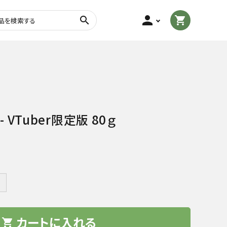
person
search
shopping_cart
茎茶・棒茶
玄米茶
粉末茶
フレーバーティー
 VTuber限定版 80ｇ
＋
カートに入れる
トル・
茶さじ・茶缶・ふきん
shopping_cart