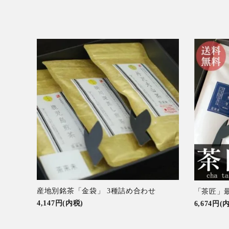
産地別銘茶「金袋」 3種詰め合わせ
「茶匠」最
4,147円(内税)
6,674円(